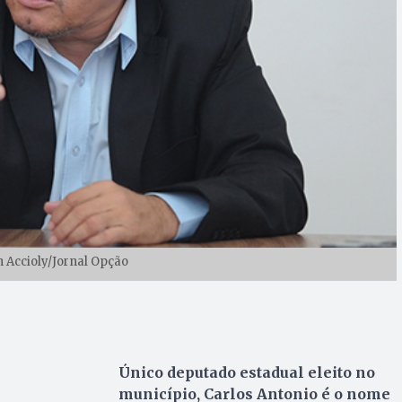
n Accioly/Jornal Opção
Único deputado estadual eleito no
município, Carlos Antonio é o nome