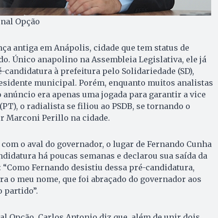
rnal Opção
nça antiga em Anápolis, cidade que tem status de
do. Único anapolino na Assembleia Legislativa, ele já
-candidatura à prefeitura pelo Solidariedade (SD),
residente municipal. Porém, enquanto muitos analistas
 anúncio era apenas uma jogada para garantir a vice
PT), o radialista se filiou ao PSDB, se tornando o
 Marconi Perillo na cidade.
 com o aval do governador, o lugar de Fernando Cunha
andidatura há poucas semanas e declarou sua saída da
z: “Como Fernando desistiu dessa pré-candidatura,
ara o meu nome, que foi abraçado do governador aos
partido”.
al Opção, Carlos Antonio diz que, além de unir dois