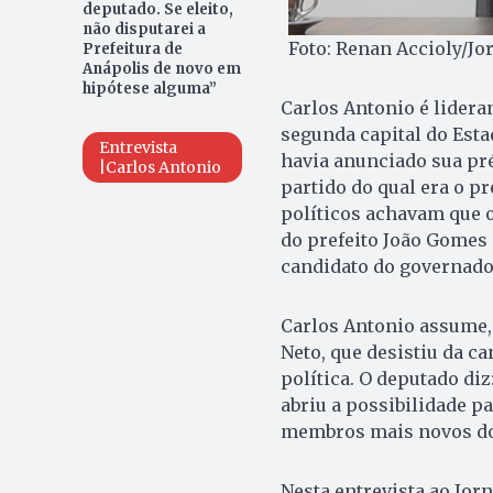
deputado. Se eleito,
não disputarei a
Foto: Renan Accioly/Jo
Prefeitura de
Anápolis de novo em
hipótese alguma”
Carlos Antonio é lidera
segunda capital do Esta
Entrevista
havia anunciado sua pré
|Carlos Antonio
partido do qual era o p
políticos achavam que o
do prefeito João Gomes (
candidato do governador
Carlos Antonio assume,
Neto, que desistiu da c
política. O deputado di
abriu a possibilidade p
membros mais novos do 
Nesta entrevista ao Jorn