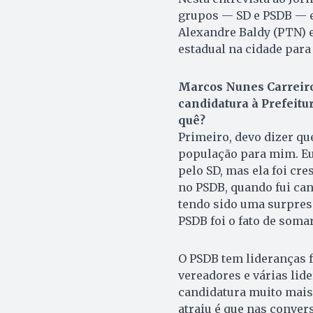
grupos — SD e PSDB — e
Alexandre Baldy (PTN) e
estadual na cidade para 
Marcos Nunes Carreiro 
candidatura à Prefeitur
quê?
Primeiro, devo dizer qu
população para mim. Eu 
pelo SD, mas ela foi cr
no PSDB, quando fui can
tendo sido uma surpresa
PSDB foi o fato de soma
O PSDB tem lideranças f
vereadores e várias lid
candidatura muito mais 
atraiu é que nas conver