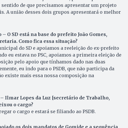
 sentido de que precisamos apresentar um projeto
is. A união desses dois grupos apresentará o melhor
– O SD está na base do prefeito João Go­mes,
e­taria. Como fica essa situação?
nicipal do SD e apoiamos a reeleição do ex-prefeito
do eu estava no PSC, apoiamos a primeira eleição de
ição pelo apoio que tínhamos dado nas duas
temente, eu indo para o PSDB, que não participa da
ão existe mais essa nossa composição na
 Ilmar Lopes da Luz [secretário de Trabalho,
eixou o cargo?
regar o cargo e estará se filiando ao PSDB.
 apoiado os dois mandatos de Gomide e a sequência