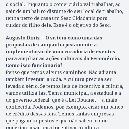
o social. En­quanto o comerciário vai trabalhar, ao
sair de um bairro distante do seu local de trabalho,
tenha perto de casa um Sesc Cidadania para
cuidar do filho dele. Esse é o objetivo do Sesc.
Augusto Diniz – O sr. tem como uma das
propostas de campanha justamente a
implementação de uma curadoria de eventos
para ampliar as ações culturais da Fecomércio.
Como isso funcionaria?
Penso que temos alguns ca­mi­nhos. Não adianta
também in­ventar a roda. A cultura precisa ser
levada a sério. Se temos leis de incentivo à cultura,
vamos uti­lizá-las. Tem a municipal, a es­ta­dual e a
do governo federal, que é a Lei Rouanet – a mais
co­nhecida. Podemos, por exemplo, criar um banco
de crédito dessas leis. Temos tantas empresas
que pagam impostos e que não sa­bem como
poderiam usar para in­centivar a cultura.