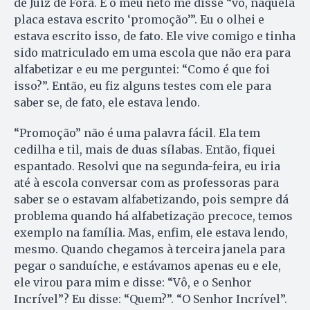
de Juiz de Fora. E o meu neto me disse “vô, naquela
placa estava escrito ‘promoção’”. Eu o olhei e
estava escrito isso, de fato. Ele vive comigo e tinha
sido matriculado em uma escola que não era para
alfabetizar e eu me perguntei: “Co­mo é que foi
isso?”. Então, eu fiz alguns testes com ele para
saber se, de fato, ele estava lendo.
“Promoção” não é uma palavra fácil. Ela tem
cedilha e til, mais de duas sílabas. Então, fiquei
espantado. Resolvi que na segunda-feira, eu iria
até à escola conversar com as professoras para
saber se o estavam alfabetizando, pois sempre dá
problema quando há alfabetização precoce, temos
exemplo na família. Mas, enfim, ele estava lendo,
mesmo. Quando chegamos à terceira janela para
pegar o sanduíche, e estávamos apenas eu e ele,
ele virou para mim e disse: “Vô, e o Senhor
Incrível”? Eu disse: “Quem?”. “O Senhor Incrível”.