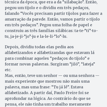
técnica da época, que era a da “silabação”. Então,
pegou um tijolo e o dividiu em três pedaços,
falando “Vocês precisam partir tijolos para fazer a
amarração da parede. Então, vamos partir o tijolo
em três pedaços”. Pegou uma folha de papel e
construiu as três famílias silábicas: ta-te-“ti”-to-
tu, ja-je-ji-“jo”-ju e la-le-li-“lo”-lu.
Depois, dividiu todas elas pediu aos
alfabetizandos e alfabetizandas que estavam lá
para combinar aqueles “pedaços do tijolo” e
formar novas palavras. Surgiram “jiló”, “lateja”
etc.
Mas, então, teve um senhor — ou uma senhora —
mais experiente que mostrou não mais uma
palavra, mas uma frase: “Tu já lê”. Estava
alfabetizado. A partir daí, Paulo Freire foi se
aprofundar na lógica. Ao contrário do que se
pensa, ele não tinha um trabalho meramente