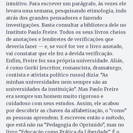
intuitivo. Para escrever um parágrafo, às vezes ele
levava uma semana, pesquisando etimologia, indo
atrás dos grandes pensadores e fazendo
investigações. Basta consultar a biblioteca dele no
Instituto Paulo Freire. Todos os seus livros cheios
de anotações e lembretes de verificações que
deveria fazer — e, se você for ver o livro anotado,
vai constatar que ele fez a devida verificação.
Enfim, Freire fez sua própria universidade. Aliás,
é como Gorki [escritor, romancista, dramaturgo,
contista e ativista político russo] dizia: “As
minhas universidades nem sempre são as
universidades da instituição”. Mas Paulo Freire
era sempre um homem muito rigoroso e
cuidadoso com seus estudos. Assim, ele acabou
por descobrir as chaves da alfabetização, o “como”
as pessoas aprendem. E escreveu então o método,
que está não na “Peda­go­gia do Oprimido”, mas no
livro “E­ducação como Prática da Liber­da­de”. É o