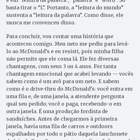
e em “leitura da palavra”, “palavra” é “word”. Só
basta tirar o “L”. Portanto, a “leitura do mundo”
sustenta a “leitura da palavra”. Como disse, ele
nunca me convenceu disso.
Para concluir, vou contar uma história que
aconteceu comigo. Meu neto me pediu para levá-
lo ao McDonald’s e eu resisti, pois minha filha
não permite que ele coma lá. Ele fez diversas
chantagens, com seus 3 ou 4 anos. Fez tanta
chantagem emocional que acabei levando — vocês
sabem como é um avô para um neto. E sabem
como é o drive-thru do McDonald’s: você entra em
uma fila e, de uma janela, a atendente pergunta
qual seu pedido; você o paga, recebendo-o em
outra janela. É uma produção fordista de
sanduíches. Antes de chegarmos à primeira
janela, havia uma fila de carros e outdoors
espalhados por todo o pátio daquela lanchonete