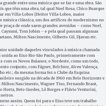
a grande entre uma música que se faz e uma obra. São
ís que têm uma obra, tal qual Noel Rosa, Chico Buarque
r em Villa-Lobos [Heitor Villa-Lobos, maior
de música clássica, um dos artífices do modernismo no
e praça de onde saem grandes avenidas – como Noel,
al Caymmi, Tom Jobim – e pela qual passam algumas
etano, Milton Nascimento, Gilberto Gil, Djavan etc.
aior unidade daqueles vinculados à música chamada
u unida ao Eixo Rio-São Paulo, primeiramente com
ois com os Novos Baianos; o Nordeste, como um todo,
nto conjunto, com Fágner, Belchior, Alceu Valença,
o etc.; da mesma forma fez o Clube da Esquina
sileiro surgido na década de 1960 em Belo Horizonte e
Milton Nasci­men­to, Wagner Tiso, Fernando Brant,
Horta, Beto Gue­des, Lô Borges e Flávio Venturini,
ineiros.
meno assim. Quem foi para o Eixo teve um trabalho