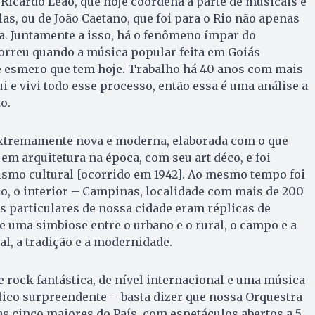
e Ricardo Leão, que hoje coordena a parte de musicais e
as, ou de João Caetano, que foi para o Rio não apenas
a. Juntamente a isso, há o fenômeno ímpar do
orreu quando a música popular feita em Goiás
de esmero que tem hoje. Trabalho há 40 anos com mais
i e vivi todo esse processo, então essa é uma análise a
o.
extremamente nova e moderna, elaborada com o que
em arquitetura na época, com seu art déco, e foi
smo cultural [ocorrido em 1942]. Ao mesmo tempo foi
ão, o interior – Campinas, localidade com mais de 200
s particulares de nossa cidade eram réplicas de
e uma simbiose entre o urbano e o rural, o campo e a
ral, a tradição e a modernidade.
rock fantástica, de nível internacional e uma música
lico surpreendente – basta dizer que nossa Orquestra
as cinco maiores do País, com espetáculos abertos a 5