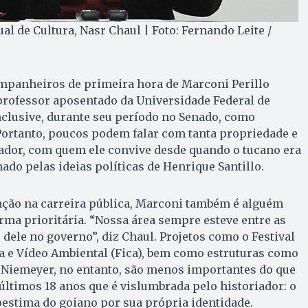
l de Cultura, Nasr Chaul | Foto: Fernando Leite /
mpanheiros de primeira hora de Marconi Perillo
professor aposentado da Uni­ver­sidade Federal de
clusive, durante seu período no Senado, como
Portanto, poucos podem falar com tanta propriedade e
dor, com quem ele convive desde quando o tucano era
do pelas ideias políticas de Henrique Santillo.
ção na carreira pública, Marconi também é alguém
orma prioritária. “Nossa área sempre esteve entre as
dele no governo”, diz Chaul. Projetos como o Festival
a e Vídeo Ambiental (Fica), bem como estruturas como
r Niemeyer, no entanto, são menos importantes do que
últimos 18 anos que é vislumbrada pelo historiador: o
estima do goiano por sua própria identidade.