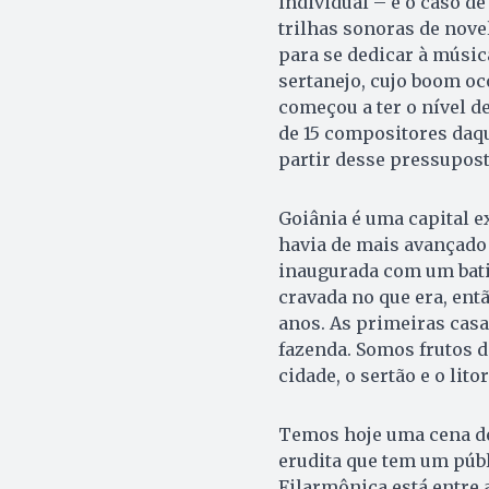
individual – é o caso d
trilhas sonoras de novel
para se dedicar à músic
sertanejo, cujo boom oc
começou a ter o nível 
de 15 compositores daqu
partir desse pressupost
Goiânia é uma capital 
havia de mais avançado 
inaugurada com um bati
cravada no que era, ent
anos. As primeiras casa
fazenda. Somos frutos d
cidade, o sertão e o lito
Temos hoje uma cena de 
erudita que tem um púb
Filarmônica está entre 