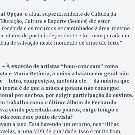
nal Opção
, o atual superintendente de Cultura da
Educação, Cultura e Esporte (Seduce) diz estar
ão recebida e os recursos encaminhados à área, mesmo
eu status de pasta independente e foi incorporada em
tábua de salvação neste momento de crise tão forte”,
 – À exceção de artistas “hour-concours” como
sta e Maria Be­tânia, a música baiana em geral não
– letra, composição, melodia etc. – da música que
 teoria é de que a música goiana não consegue
onal por ser boa, por exigir participação do ouvinte.
 um trabalho como o último álbum de Fernando
e vai sendo percebida aos poucos, exige tempo e
orda com esse ponto de vista?
evam a isso. Está havendo um retorno, nas trilhas
ovelas, a uma MPB de qualidade. Isso é muito bom,