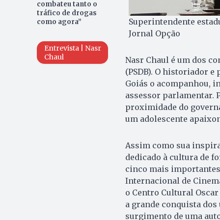
combateu tanto o
tráfico de drogas
Superintendente estadua
como agora”
Jornal Opção
Entrevista | Nasr
Chaul
Nasr Chaul é um dos co
(PSDB). O historiador e 
Goiás o acompanhou, in
assessor parlamentar. 
proximidade do governa
um adolescente apaixona
Assim como sua inspira
dedicado à cultura de f
cinco mais importantes 
Internacional de Cinem
o Centro Cultural Osca
a grande conquista dos 
surgimento de uma auto