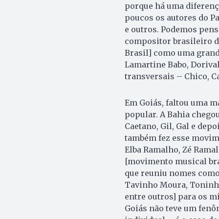
porque há uma diferenç
poucos os autores do Pa
e outros. Podemos pensa
compositor brasileiro 
Brasil] como uma grand
Lamartine Babo, Do­riv
transversais – Chico, Ca
Em Goiás, faltou uma m
popular. A Bahia chego
Caetano, Gil, Gal e dep
também fez esse movime
Elba Ramalho, Zé Ramalh
[movimento musical bra
que reuniu nomes como 
Tavinho Moura, Toninho 
entre outros] para os m
Goiás não teve um fenô