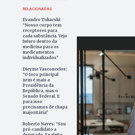
RELACIONADAS
Evandro Tokarski:
“Nosso corpo tem
receptores para
cada substância. Vejo
futuro dentro da
medicina para os
medicamentos
individualizados”
Dieyme Vasconcelos:
“O foco principal
nem é mais a
Presidência da
República, mas o
Senado Federal. E
para isso
precisamos de chapa
majoritária”
Roberto Naves: “Sou
pré-candidato a
deputado. Se eleito,