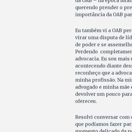
da OAB – há época luta
querendo prender o pres
importância da OAB para
Eu também vi a OAB per
virar uma disputa de lí
de poder e se assemelh
Perdendo completamente
advocacia. Eu sou mais 
acontecendo diante dess
reconheço que a advocac
minha profissão. Na min
advogado e minha mãe e
devolver um pouco para
ofereceu.
Resolvi conversar com o
que podíamos fazer para
momento delicado da pa