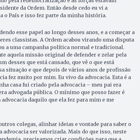
ndo pela redemocratização e as forças estavam
idente da Ordem. Então desde cedo eu vi a
 o País e isso fez parte da minha história.
dendo esse papel ao longo desses anos, e a começar a
deres classistas. A Ordem acabou virando uma disputa
ou a uma campanha política normal e tradicional.
 aquela missão original de defender e zelar pela
um desses que está cansado, que vê o que está
a situação e que depois de vários anos de profissão
ia fez muito por mim. Eu vivo da advocacia. Esta é a
ha casa fui criado pela advocacia – meu pai era
ra advogada pública. O mínimo que posso fazer é
 advocacia daquilo que ela fez para mim e me
utros colegas, alinhar ideias e vontade para saber o
 advocacia ser valorizada. Mais do que isso, neste
ndemia, precisamos criar condições para que a