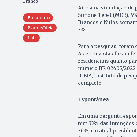
Franco
Ainda na simulação de 
Simone Tebet (MDB), 4%
Bolsonaro
Brancos e Nulos somam 
Exame/Ideia
3%.
Lula
Para a pesquisa, foram o
As entrevistas foram fei
residenciais quanto par
número BR-02405/2022.
IDEIA, instituto de pesq
completo.
Espontânea
Em uma pergunta espont
tem 33% das intenções d
36%, e o atual presiden