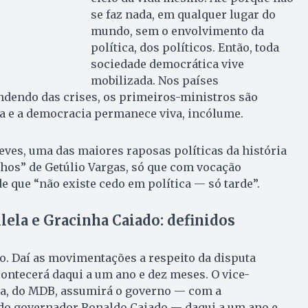
se faz nada, em qualquer lugar do
mundo, sem o envolvimento da
política, dos políticos. Então, toda
sociedade democrática vive
mobilizada. Nos países
ndendo das crises, os primeiros-ministros são
a e a democracia permanece viva, incólume.
eves, uma das maiores raposas políticas da história
lhos” de Getúlio Vargas, só que com vocação
e que “não existe cedo em política — só tarde”.
lela e Gracinha Caiado: definidos
o. Daí as movimentações a respeito da disputa
contecerá daqui a um ano e dez meses. O vice-
la, do MDB, assumirá o governo — com a
do governador Ronaldo Caiado — daqui a um ano e