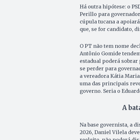
Há outra hipótese: o PS
Perillo para governador
cúpula tucana a apoiará
que, se for candidato, 
O PT não tem nome decl
Antônio Gomide tendem 
estadual poderá sobrar 
se perder para governad
a vereadora Kátia Maria
uma das principais reve
governo. Seria o Eduardo
A bat
Na base governista, a d
2026, Daniel Vilela deve
reeleito, não poderá di