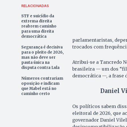
RELACIONADAS
STF e suicídio da
extrema direita
reabrem caminho
para uma direita
democrática
parlamentaristas, depe
trocados com frequênci
Segurança é decisiva
para o pleito de 2026,
mas não deve ser
Atribui-se a Tancredo N
pauta única na
disputa contra Lula
brasileira — um dos “fi
democrática —, a frase d
Números contrariam
oposição e indicam
que Mabel está no
Daniel Vi
caminho certo
Os políticos sabem diss
eleitoral de 2026, que a
governador Daniel Vile
desincompatibilização 