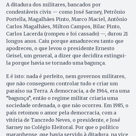
A ditadura dos militares, bancados por
condestáveis civis — como José Sarney, Petrônio
Portella, Magalhães Pinto, Marco Maciel, Antônio
Carlos Magalhães, Milton Campos, Bilac Pinto,
Carlos Lacerda (rompeu e foi cassado) —, durou 21
longos anos. Caiu porque amadureceu tanto que
apodreceu, o que levou o presidente Ernesto
Geisel, um general, a dizer que decidira extingui-
la porque havia se tornado uma bagunça.
E é isto: nada é perfeito, nem governos militares,
que não conseguem controlar tudo e criar um
paraíso na Terra. A democracia, a de 1964, era uma
“bagunça”, então o regime militar criaria uma
sociedade ordenada, o que não ocorreu. Em 1985, o
país retomou o amor pela democracia, com a
vitória de Tancredo Neves, o presidente, e José
Sarney no Colégio Eleitoral. Por que o político
maranhense, que havia servido à ditadura, na vice