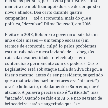
não só os petistas, para a vida política. Era uma
maneira de mobilizar apoiadores e de conquistar
novos aliados. Deu certo durante quatro
campanhas — até a economia, mais do que a
política, “derrubar” Dilma Rousseff, em 2016.
Eleito em 2018, Bolsonaro governa o país há um
ano e dois meses — um tempo escasso (em
termos de economia, culpá-lo pelos problemas
estruturais não é mera leviandade — chega às
raias da desonestidade intelectual) — em
contencioso permanente com os poderes. Ora o
Legislativo está sob ataque (Lula da Silva chegou a
fazer o mesmo, antes de ser presidente, sugerindo
que a maioria dos parlamentares era “picareta”),
ora é o Judiciário, notadamente o Supremo, que é
atacado. A palavra precisa não é “criticado”, mas
“atacado”. Quando se fala em AI-5, e não se trata de
brincadeira, está se sugerindo que, “se