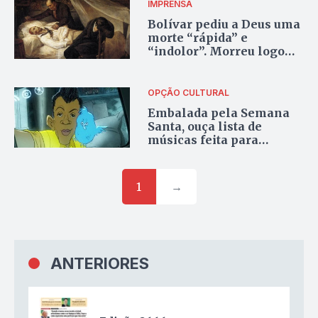
IMPRENSA
Bolívar pediu a Deus uma
morte “rápida” e
“indolor”. Morreu logo
depois de pronunciar tais
palavras
OPÇÃO CULTURAL
Embalada pela Semana
Santa, ouça lista de
músicas feita para
agradar a cristãos e ateus
1
→
ANTERIORES