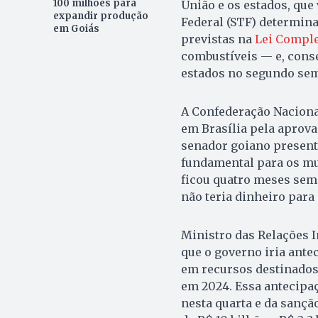
100 milhões para
União e os estados, qu
expandir produção
Federal (STF) determi
em Goiás
previstas na
Lei Comple
combustíveis — e, cons
estados no segundo sem
A Confederação Naciona
em Brasília pela aprov
senador goiano presente
fundamental para os mu
ficou quatro meses sem
não teria dinheiro para 
Ministro das Relações I
que o governo iria antec
em recursos destinados
em 2024. Essa antecipa
nesta quarta e da sanção