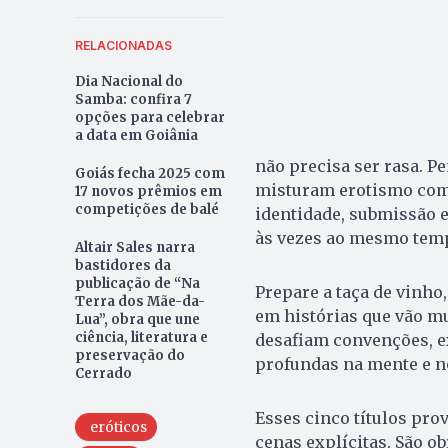
RELACIONADAS
Dia Nacional do
Samba: confira 7
opções para celebrar
a data em Goiânia
não precisa ser rasa. P
Goiás fecha 2025 com
misturam erotismo com 
17 novos prêmios em
competições de balé
identidade, submissão e 
às vezes ao mesmo tem
Altair Sales narra
bastidores da
publicação de “Na
Prepare a taça de vinho
Terra dos Mãe-da-
em histórias que vão mu
Lua”, obra que une
ciência, literatura e
desafiam convenções, e
preservação do
profundas na mente e n
Cerrado
Esses cinco títulos pro
eróticos
cenas explícitas. São ob