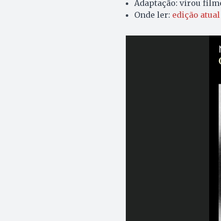
Adaptação: virou film
Onde ler:
edição atua