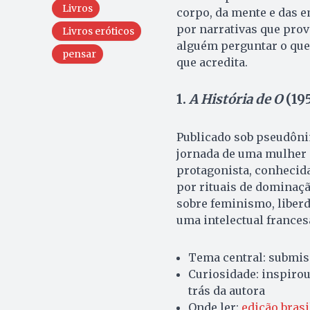
Livros
corpo, da mente e das e
por narrativas que pro
Livros eróticos
alguém perguntar o que 
pensar
que acredita.
1.
A História de O
(195
Publicado sob pseudônim
jornada de uma mulher 
protagonista, conhecida
por rituais de dominação
sobre feminismo, liberd
uma intelectual frances
Tema central: submiss
Curiosidade: inspiro
trás da autora
Onde ler:
edição bras