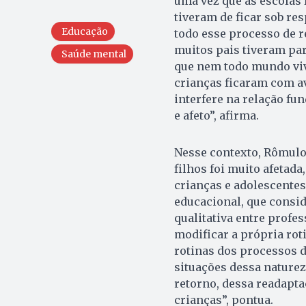
uma vez que as escolas 
tiveram de ficar sob re
Educação
todo esse processo de r
muitos pais tiveram pa
Saúde mental
que nem todo mundo viv
crianças ficaram com av
interfere na relação fun
e afeto”, afirma.
Nesse contexto, Rômulo 
filhos foi muito afetad
crianças e adolescentes
educacional, que conside
qualitativa entre profes
modificar a própria rot
rotinas dos processos d
situações dessa naturez
retorno, dessa readapta
crianças”, pontua.