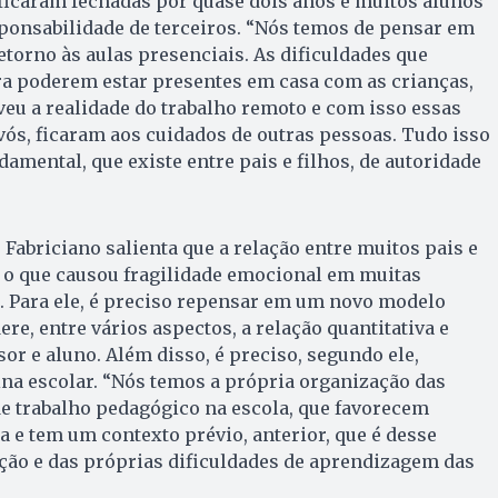
ficaram fechadas por quase dois anos e muitos alunos
sponsabilidade de terceiros. “Nós temos de pensar em
etorno às aulas presenciais. As dificuldades que
ra poderem estar presentes em casa com as crianças,
eu a realidade do trabalho remoto e com isso essas
ós, ficaram aos cuidados de outras pessoas. Tudo isso
damental, que existe entre pais e filhos, de autoridade
Fabriciano salienta que a relação entre muitos pais e
a, o que causou fragilidade emocional em muitas
. Para ele, é preciso repensar em um novo modelo
re, entre vários aspectos, a relação quantitativa e
sor e aluno. Além disso, é preciso, segundo ele,
ina escolar. “Nós temos a própria organização das
e trabalho pedagógico na escola, que favorecem
a e tem um contexto prévio, anterior, que é desse
ção e das próprias dificuldades de aprendizagem das