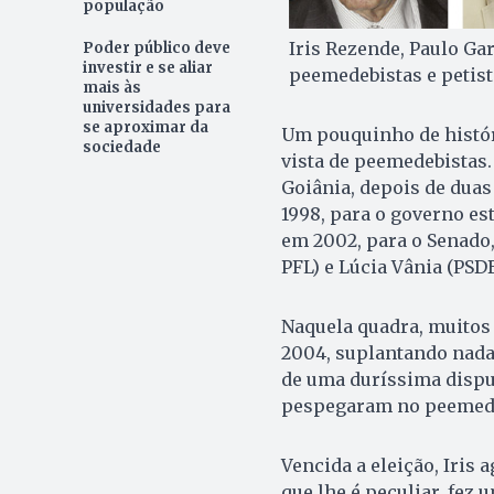
população
Iris Rezende, Paulo Ga
Poder público deve
investir e se aliar
peemedebistas e petist
mais às
universidades para
se aproximar da
Um pouquinho de históri
sociedade
vista de peemedebistas.
Goiânia, depois de duas
1998, para o governo es
em 2002, para o Senado
PFL) e Lúcia Vânia (PSDB
Naquela quadra, muitos 
2004, suplantando nada
de uma duríssima disput
pespegaram no peemedeb
Vencida a eleição, Iris
que lhe é peculiar, fez