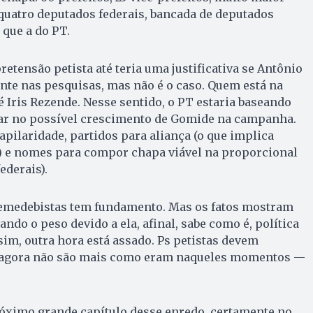
quatro deputados federais, bancada de deputados
 que a do PT.
etensão petista até teria uma justificativa se Antônio
nte nas pesquisas, mas não é o caso. Quem está na
 é Iris Rezende. Nesse sentido, o PT estaria baseando
itar no possível crescimento de Gomide na campanha.
apilaridade, partidos para aliança (o que implica
 e nomes para compor chapa viável na proporcional
ederais).
emedebistas tem fundamento. Mas os fatos mostram
ando o peso devido a ela, afinal, sabe como é, política
im, outra hora está assado. Ps petistas devem
s agora não são mais como eram naqueles momentos —
óximo grande capítulo desse enredo, certamente no