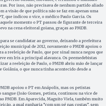
uras. Por isso, não precisava de nenhum partido aliado
om a visão de que política não se faz em apenas uma
 PT, que indicou o vice, o médico Paulo Garcia. Os
aquele momento o PT passou de figurante de terceira
evo na cena eleitoral goiana, graças ao PMDB.
 para se candidatar ao governo, deixando a prefeitura
eleição municipal de 2012, novamente o PMDB apoiou o
ra a reeleição de Paulo, que por sinal nunca negou que
eve em Iris a principal alavanca. Os peemedebistas
izar a reeleição de Paulo, o PMDB abriu mão de lançar
de Goiânia, o que nunca tinha acontecido desde a
PMDB a­poiou o PT em Anápolis, mas os petistas
sangue (João Gomes, petista, continuou na vice de
 ao PMDB. Em Aparecida, Maguito Viela, também muito
eleição, a qual ganharia “com um pé nas costas”, sem