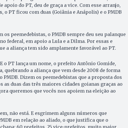
 apoio do PT, deu de graça a vice. Com esse arranjo,
s, o PT ficou com duas (Goiânia e Anápolis) e o PMDB
zem os peemedebistas, o PMDB sempre deu seu palanque
o federal, em apoio a Lula e a Dilma. Por essas e
ue a aliança tem sido amplamente favorável ao PT.
. E o PT lan­ça um nome, o prefeito Antônio Go­mide,
a, quebrando a aliança que vem desde 2008 de forma
do PMDB. Dizem os peemedebistas que a proposta dos
mos as duas das três maiores cidades goianas graças ao
agora queremos que vocês nos apoiem na eleição ao
izem, não está. E esgrimem alguns números que
DB em relação ao aliado, o que justifica que o
 chapa: 60 prefeitos, 25 vice-prefeitos, muito maior