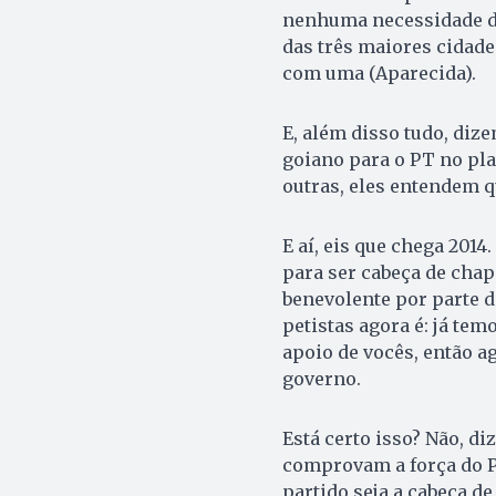
ne­nhuma necessidade de
das três maiores cidade
com uma (Aparecida).
E, além disso tudo, di
goiano para o PT no plan
outras, eles entendem q
E aí, eis que chega 2014
para ser cabeça de chap
benevolente por parte 
petistas agora é: já te
apoio de vocês, então 
governo.
Está certo isso? Não, d
comprovam a força do PM
partido seja a cabeça de