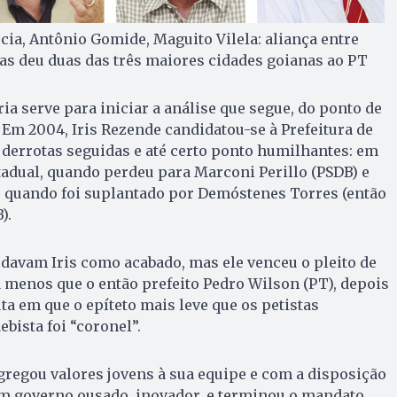
rcia, Antônio Gomide, Maguito Vilela: aliança entre
as deu duas das três maiores cidades goianas ao PT
a serve para iniciar a análise que segue, do ponto de
 Em 2004, Iris Rezende candidatou-se à Prefeitura de
 derrotas seguidas e até certo ponto humilhantes: em
tadual, quando perdeu para Marconi Perillo (PSDB) e
, quando foi suplantado por Demóstenes Torres (então
).
davam Iris como acabado, mas ele venceu o pleito de
 menos que o então prefeito Pedro Wilson (PT), depois
a em que o epíteto mais leve que os petistas
ista foi “coronel”.
 agregou valores jovens à sua equipe e com a disposição
 um governo ousado, inovador, e terminou o mandato