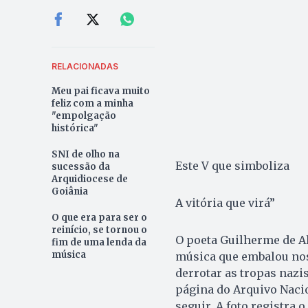
RELACIONADAS
Meu pai ficava muito
feliz com a minha
"empolgação
histórica"
SNI de olho na
Este V que simboliza
sucessão da
Arquidiocese de
Goiânia
A vitória que virá”
O que era para ser o
reinício, se tornou o
O poeta Guilherme de A
fim de uma lenda da
música
música que embalou noss
derrotar as tropas nazis
página do Arquivo Nacio
seguir. A foto registra