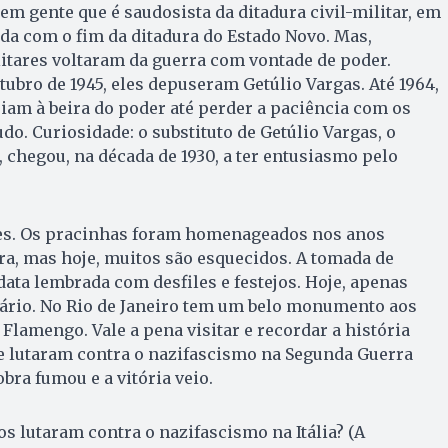
em gente que é saudosista da ditadura civil-militar, em
tida com o fim da ditadura do Estado Novo. Mas,
litares voltaram da guerra com vontade de poder.
tubro de 1945, eles depuseram Getúlio Vargas. Até 1964,
iam à beira do poder até perder a paciência com os
udo. Curiosidade: o substituto de Getúlio Vargas, o
 chegou, na década de 1930, a ter entusiasmo pelo
ntes. Os pracinhas foram homenageados nos anos
rra, mas hoje, muitos são esquecidos. A tomada de
ata lembrada com desfiles e festejos. Hoje, apenas
ário. No Rio de Janeiro tem um belo monumento aos
Flamengo. Vale a pena visitar e recordar a história
ue lutaram contra o nazifascismo na Segunda Guerra
obra fumou e a vitória veio.
os lutaram contra o nazifascismo na Itália? (A