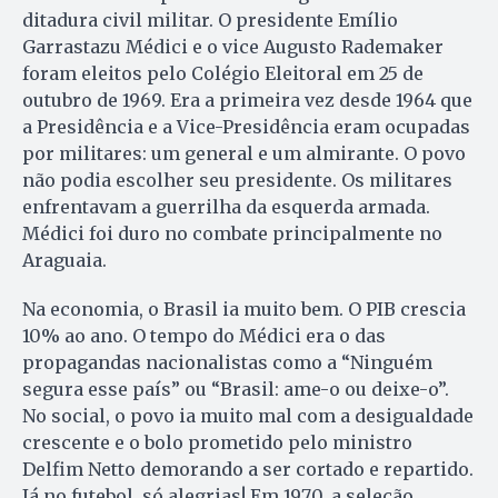
ditadura civil militar. O presidente Emílio
Garrastazu Médici e o vice Augusto Rademaker
foram eleitos pelo Colégio Eleitoral em 25 de
outubro de 1969. Era a primeira vez desde 1964 que
a Presidência e a Vice-Presidência eram ocupadas
por militares: um general e um almirante. O povo
não podia escolher seu presidente. Os militares
enfrentavam a guerrilha da esquerda armada.
Médici foi duro no combate principalmente no
Araguaia.
Na economia, o Brasil ia muito bem. O PIB crescia
10% ao ano. O tempo do Médici era o das
propagandas nacionalistas como a “Ninguém
segura esse país” ou “Brasil: ame-o ou deixe-o”.
No social, o povo ia muito mal com a desigualdade
crescente e o bolo prometido pelo ministro
Delfim Netto demorando a ser cortado e repartido.
Já no futebol, só alegrias! Em 1970, a seleção