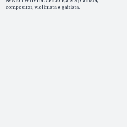
Newton Ferreira Mendonça era pianista,
compositor, violinista e gaitista.