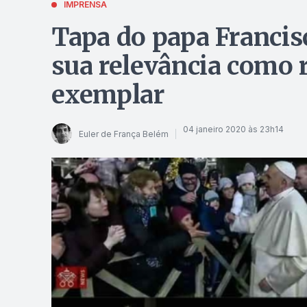
IMPRENSA
Tapa do papa Franci
sua relevância como 
exemplar
04 janeiro 2020 às 23h14
Euler de França Belém