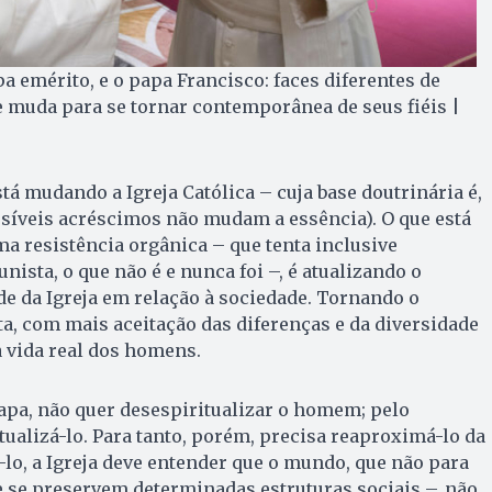
a emérito, e o papa Francisco: faces diferentes de
e muda para se tornar contemporânea de seus fiéis |
tá mudando a Igreja Católica – cuja base doutrinária é,
ssíveis acréscimos não mudam a essência). O que está
a resistência orgânica – que tenta inclusive
ista, o que não é e nunca foi –, é atualizando o
e da Igreja em relação à sociedade. Tornando o
sta, com mais aceitação das diferenças e da diversidade
a vida real dos homens.
apa, não quer desespiritualizar o homem; pelo
tualizá-lo. Para tanto, porém, precisa reaproximá-lo da
-lo, a Igreja deve entender que o mundo, que não para
 se preservem determinadas estruturas sociais –, não