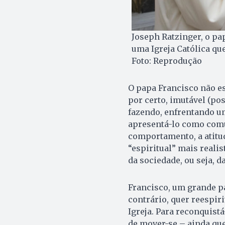
Joseph Ratzinger, o pap
uma Igreja Católica qu
Foto: Reprodução
O papa Francisco não es
por certo, imutável (po
fazendo, enfrentando um
apresentá-lo como comun
comportamento, a atitud
“espiritual” mais reali
da sociedade, ou seja, d
Francisco, um grande p
contrário, quer reespiri
Igreja. Para reconquistá
de mover-se – ainda que