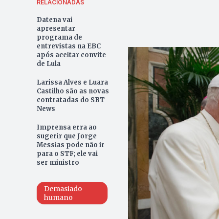
RELACIONADAS
Datena vai
apresentar
programa de
entrevistas na EBC
após aceitar convite
de Lula
Larissa Alves e Luara
Castilho são as novas
contratadas do SBT
News
Imprensa erra ao
sugerir que Jorge
Messias pode não ir
para o STF; ele vai
ser ministro
Demasiado
humano