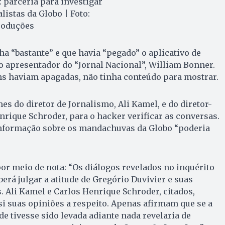
: parceria para investigar
alistas da Globo | Foto:
roduções
ha “bastante” e que havia “pegado” o aplicativo de
apresentador do “Jornal Nacional”, William Bonner.
 haviam apagadas, não tinha conteúdo para mostrar.
es do diretor de Jornalismo, Ali Kamel, e do diretor-
enrique Schroder, para o hacker verificar as conversas.
informação sobre os mandachuvas da Globo “poderia
or meio de nota: “Os diálogos revelados no inquérito
berá julgar a atitude de Gregório Duvivier e suas
. Ali Kamel e Carlos Henrique Schroder, citados,
i suas opiniões a respeito. Apenas afirmam que se a
de tivesse sido levada adiante nada revelaria de