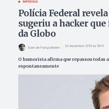
IMPRENSA
Polícia Federal revel
sugeriu a hacker que 
da Globo
20 dezembro 2019 às 15h11
Euler de França Belém
O humorista afirma que repassou todas a
espontaneamente