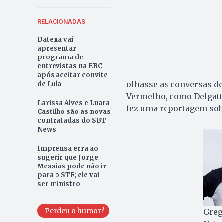
RELACIONADAS
Datena vai
apresentar
programa de
entrevistas na EBC
após aceitar convite
olhasse as conversas de
de Lula
Vermelho, como Delgatti 
Larissa Alves e Luara
fez uma reportagem sob
Castilho são as novas
contratadas do SBT
News
Imprensa erra ao
sugerir que Jorge
Messias pode não ir
para o STF; ele vai
ser ministro
Perdeu o humor?
Greg