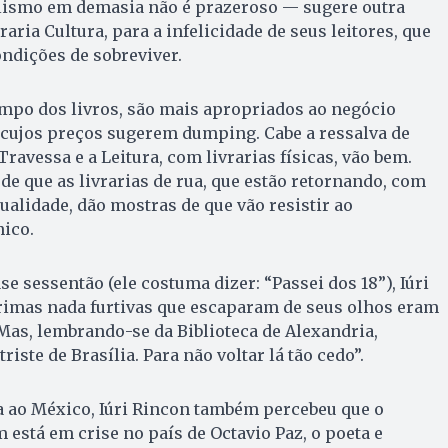
lismo em demasia não é prazeroso — sugere outra
raria Cultura, para a infelicidade de seus leitores, que
ondições de sobreviver.
mpo dos livros, são mais apropriados ao negócio
 cujos preços sugerem dumping. Cabe a ressalva de
Travessa e a Leitura, com livrarias físicas, vão bem.
 de que as livrarias de rua, que estão retornando, com
alidade, dão mostras de que vão resistir ao
ico.
 sessentão (ele costuma dizer: “Passei dos 18”), Iúri
grimas nada furtivas que escaparam de seus olhos eram
Mas, lembrando-se da Biblioteca de Alexandria,
riste de Brasília. Para não voltar lá tão cedo”.
a ao México, Iúri Rincon também percebeu que o
 está em crise no país de Octavio Paz, o poeta e