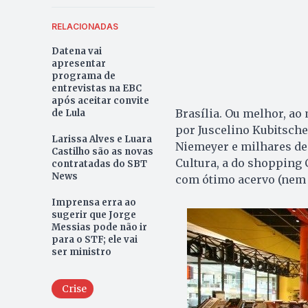
RELACIONADAS
Datena vai
apresentar
programa de
entrevistas na EBC
após aceitar convite
Brasília. Ou melhor, ao
de Lula
por Juscelino Kubitschek
Larissa Alves e Luara
Niemeyer e milhares de
Castilho são as novas
Cultura, a do shopping 
contratadas do SBT
News
com ótimo acervo (nem t
Imprensa erra ao
sugerir que Jorge
Messias pode não ir
para o STF; ele vai
ser ministro
Crise