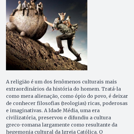
A religião é um dos fenômenos culturais mais
extraordinários da história do ho­mem. Tratá-la
como mera alienação, co­mo ópio do povo, é deixar
de co­nhecer filosofias (teologias) ricas, po­derosas
e imaginativas. A Idade Média, uma era
civilizatória, preservou e difundiu a cultura
greco-ro­mana largamente como resultante da
hegemonia cultural da Igreja Ca­tó­li­ca. O