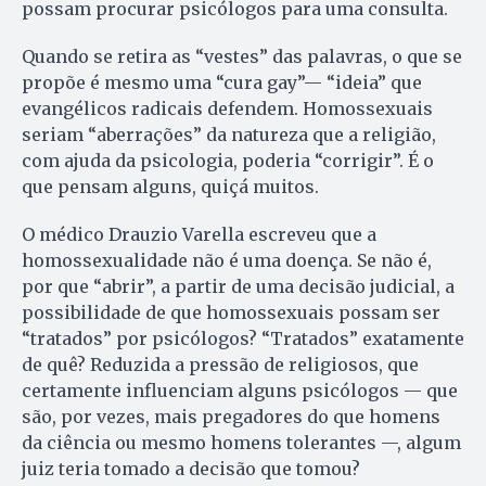
possam procurar psicólogos para uma consulta.
Quando se retira as “vestes” das palavras, o que se
propõe é mesmo uma “cu­ra gay”— “ideia” que
evangélicos radicais de­fendem. Ho­mos­se­xuais
seriam “a­ber­rações” da na­tureza que a religião,
com ajuda da psicologia, po­deria “corrigir”. É o
que pensam al­guns, quiçá muitos.
O médico Drau­zio Varella escreveu que a
homossexualidade não é uma doença. Se não é,
por que “abrir”, a partir de uma decisão judicial, a
possibilidade de que homossexuais possam ser
“tratados” por psicólogos? “Tra­tados” exatamente
de quê? Reduzida a pressão de religiosos, que
certamente influenciam alguns psicólogos — que
são, por vezes, mais pregadores do que homens
da ciência ou mesmo homens tolerantes —, algum
juiz teria tomado a decisão que tomou?