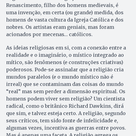
Renascimento, filho dos ho­mens medievais, é
uma invenção, em certa (ou grande) medida, dos
ho­mens de vasta cultura da Igreja Ca­tó­lica e dos
nobres. Os artistas eram ge­niais, mas foram
acionados por mecenas… católicos.
As ideias religiosas em si, com a conexão entre a
realidade e o imaginário, o místico integrado ao
mítico, são fenômenos (e construções criativas)
poderosos. Pode-se assinalar que a religião cria
mundos paralelos (e o mundo místico não é
irreal) que se contaminam das coisas do mundo
“real” mas sem perder a dimensão espiritual. Os
homens podem viver sem religião? Um cientista
radical, como o britânico Richard Dawkins, dirá
que sim, e talvez esteja certo. A religião, segundo
seus críticos, tem sido fonte de infelicidade e,
algumas vezes, incentiva as guerras entre povos.
Mas é apenas uma faceta. A religião agrega os