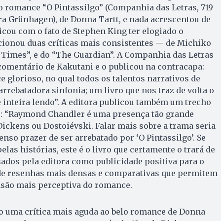
o romance “O Pintassilgo” (Companhia das Letras, 719
ra Grünhagen), de Donna Tartt, e nada acrescentou de
licou com o fato de Stephen King ter elogiado o
onou duas críticas mais consistentes — de Michiko
 Times”, e do “The Guardian”. A Companhia das Letras
comentário de Kakutani e o publicou na contracapa:
 glorioso, no qual todos os talentos narrativos de
rebatadora sinfonia; um livro que nos traz de volta o
e inteira lendo”. A editora publicou também um trecho
n”: “Raymond Chandler é uma presença tão grande
ickens ou Dostoiévski. Falar mais sobre a trama seria
enso prazer de ser arrebatado por ‘O Pintassilgo’. Se
las histórias, este é o livro que certamente o trará de
usados pela editora como publicidade positiva para o
 de resenhas mais densas e comparativas que permitem
são mais perceptiva do romance.
do uma crítica mais aguda ao belo romance de Donna