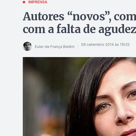
IMPRENSA
Autores “novos”, com
com a falta de agudeza
06 setembro 2014 às 11h32
Euler de França Belém