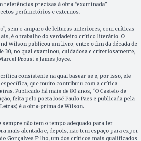
em referências precisas à obra “examinada”,
ectos perfunctórios e externos.
o”, sem o amparo de leituras anteriores, com críticas
is, é o trabalho do verdadeiro crítico literário. O
d Wilson publicou um livro, entre o fim da década de
 de 30, no qual examinou, cuidadosa e criteriosamente,
 Marcel Proust e James Joyce.
rítica consistente na qual basear-se e, por isso, ele
 específica, que muito contribuiu com a crítica
teiras. Publicado há mais de 80 anos, “O Castelo de
ção, feita pelo poeta José Paulo Paes e publicada pela
etras) é a obra-prima de Wilson.
se sempre não tem o tempo adequado para ler
a mais alentada e, depois, não tem espaço para expor
o Gonçalves Filho, um dos críticos mais qualificados