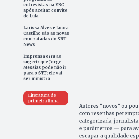
entrevistas na EBC
após aceitar convite
de Lula
Larissa Alves e Luara
Castilho são as novas
contratadas do SBT
News
Imprensa erra ao
sugerir que Jorge
Messias pode não ir
para o STF; ele vai
ser ministro
Literatura de
primeira linha
Autores “novos” ou pou
com resenhas peremptóri
categorizada, jornalist
e parâmetros — para av
escapar a qualidade espe