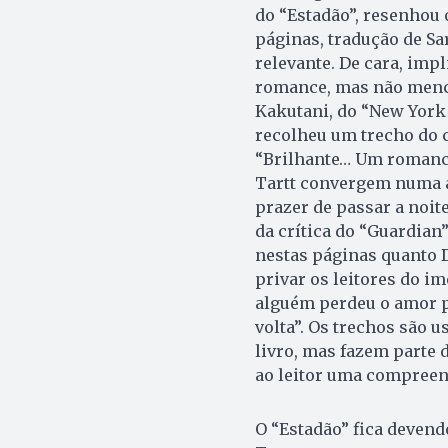
do “Estadão”, resenhou 
páginas, tradução de Sa
relevante. De cara, imp
romance, mas não menci
Kakutani, do “New York
recolheu um trecho do 
“Bri­lhante… Um romance
Tartt convergem numa ar
prazer de passar a noit
da crítica do “Guardia
nestas páginas quanto D
privar os leitores do im
alguém perdeu o amor pe
volta”. Os trechos são 
livro, mas fazem parte
ao leitor uma compreen
O “Estadão” fica deven