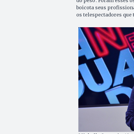
do peso’. Foram esses o
boicota seus profission
os telespectadores que