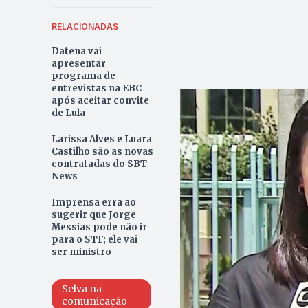
RELACIONADAS
Datena vai
apresentar
programa de
entrevistas na EBC
após aceitar convite
de Lula
Larissa Alves e Luara
Castilho são as novas
contratadas do SBT
News
Imprensa erra ao
sugerir que Jorge
Messias pode não ir
para o STF; ele vai
ser ministro
Selva na
comunicação