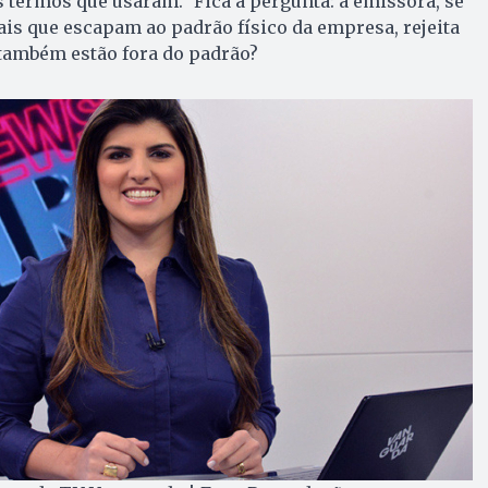
s termos que usaram.” Fica a pergunta: a emissora, se
ais que escapam ao padrão físico da empresa, rejeita
 também estão fora do padrão?