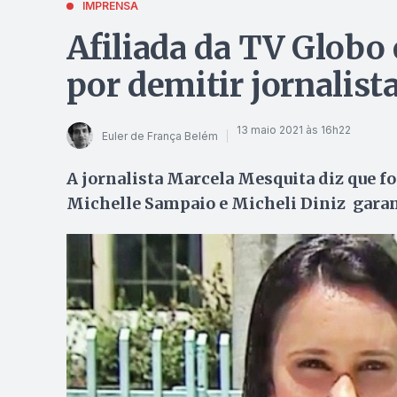
IMPRENSA
Afiliada da TV Globo
por demitir jornalist
13 maio 2021 às 16h22
Euler de França Belém
A jornalista Marcela Mesquita diz que fo
Michelle Sampaio e Micheli Diniz gar