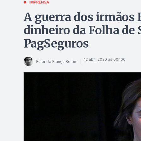
IMPRENSA
A guerra dos irmãos F
dinheiro da Folha de 
PagSeguros
12 abril 2020 às 00h00
Euler de França Belém