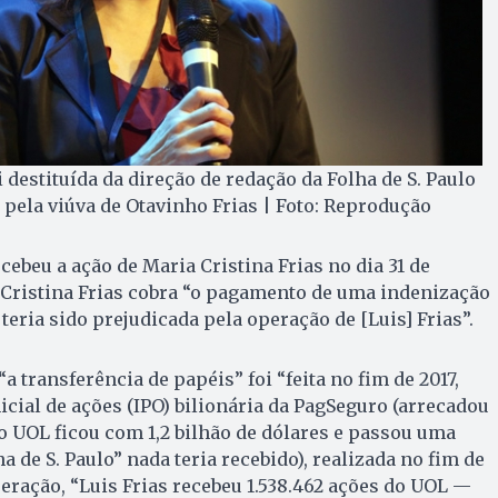
i destituída da direção de redação da Folha de S. Paulo
 pela viúva de Otavinho Frias | Foto: Reprodução
ecebeu a ação de Maria Cristina Frias no dia 31 de
 Cristina Frias cobra “o pagamento de uma indenização
e teria sido prejudicada pela operação de [Luis] Frias”.
a transferência de papéis” foi “feita no fim de 2017,
icial de ações (IPO) bilionária da PagSeguro (arrecadou
 o UOL ficou com 1,2 bilhão de dólares e passou uma
ha de S. Paulo” nada teria recebido), realizada no fim de
peração, “Luis Frias recebeu 1.538.462 ações do UOL —