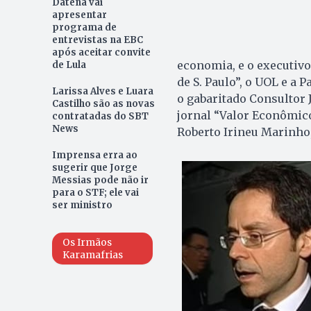
Datena vai
apresentar
programa de
entrevistas na EBC
após aceitar convite
economia, e o executivo
de Lula
de S. Paulo”, o UOL e a 
Larissa Alves e Luara
o gabaritado Consultor 
Castilho são as novas
jornal “Valor Econômico”
contratadas do SBT
News
Roberto Irineu Marinho
Imprensa erra ao
sugerir que Jorge
Messias pode não ir
para o STF; ele vai
ser ministro
Os Irmãos
Karamafrias