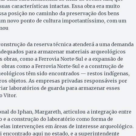
uas características intactas. Essa obra era muito
ossa posição no caminho da preservação dos bens
á um novo ponto de cultura importantíssimo, com um
rmou
 construção da reserva técnica atenderá a uma demanda
adequados para armazenar materiais arqueológicos
 obras, como a Ferrovia Norte-Sul e a expansão de
obras como a Ferrovia Norte-Sul e a construção de
ueológicos têm sido encontrados — restos indígenas,
ros objetos. As empresas privadas responsáveis por
iar laboratórios de guarda para armazenar esses
 Vitor.
nal do Iphan, Margareth, articulou a integração entre
o e a construção do laboratório como forma de
elas intervenções em áreas de interesse arqueológico.
oi encontrado aqui no estado, e a superintendente