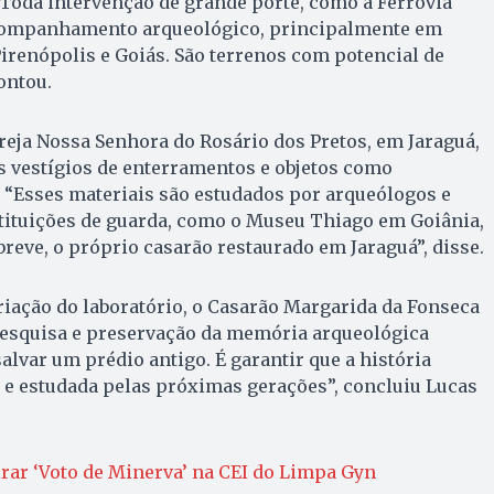
“Toda intervenção de grande porte, como a Ferrovia
acompanhamento arqueológico, principalmente em
irenópolis e Goiás. São terrenos com potencial de
ontou.
greja Nossa Senhora do Rosário dos Pretos, em Jaraguá,
 vestígios de enterramentos e objetos como
 “Esses materiais são estudados por arqueólogos e
ituições de guarda, como o Museu Thiago em Goiânia,
breve, o próprio casarão restaurado em Jaraguá”, disse.
riação do laboratório, o Casarão Margarida da Fonseca
pesquisa e preservação da memória arqueológica
alvar um prédio antigo. É garantir que a história
 e estudada pelas próximas gerações”, concluiu Lucas
irar ‘Voto de Minerva’ na CEI do Limpa Gyn