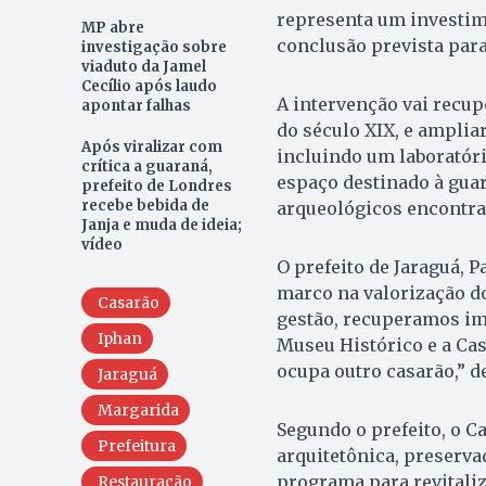
representa um investim
MP abre
conclusão prevista para
investigação sobre
viaduto da Jamel
Cecílio após laudo
A intervenção vai recupe
apontar falhas
do século XIX, e amplia
Após viralizar com
incluindo um laboratóri
crítica a guaraná,
espaço destinado à guar
prefeito de Londres
recebe bebida de
arqueológicos encontra
Janja e muda de ideia;
vídeo
O prefeito de Jaraguá, 
marco na valorização do
Casarão
gestão, recuperamos im
Iphan
Museu Histórico e a Casa
ocupa outro casarão,” d
Jaraguá
Margarida
Segundo o prefeito, o C
Prefeitura
arquitetônica, preserva
programa para revitaliz
Restauração