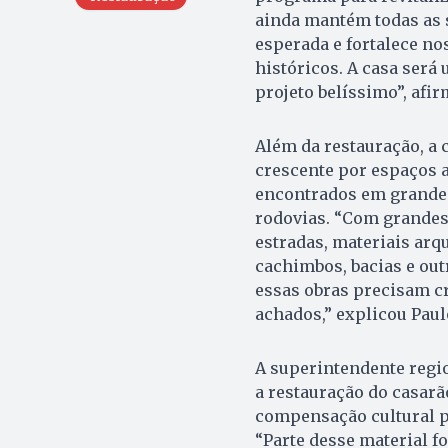
ainda mantém todas as s
esperada e fortalece n
históricos. A casa ser
projeto belíssimo”, afi
Além da restauração, a
crescente por espaços 
encontrados em grandes
rodovias. “Com grandes 
estradas, materiais arq
cachimbos, bacias e out
essas obras precisam cr
achados,” explicou Paulo
A superintendente regio
a restauração do casarã
compensação cultural p
“Parte desse material f