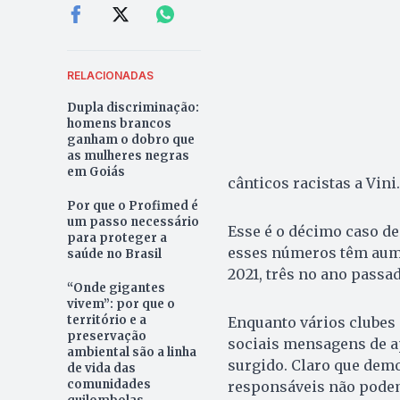
RELACIONADAS
Dupla discriminação:
homens brancos
ganham o dobro que
as mulheres negras
em Goiás
cânticos racistas a Vini.
Por que o Profimed é
um passo necessário
Esse é o décimo caso de
para proteger a
esses números têm aume
saúde no Brasil
2021, três no ano passad
“Onde gigantes
vivem”: por que o
território e a
Enquanto vários clubes
preservação
sociais mensagens de ap
ambiental são a linha
surgido. Claro que demo
de vida das
comunidades
responsáveis não podem