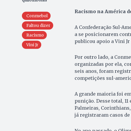
quilombolas
Racismo na América do
Conmebol
Faltou dizer
A Confederação Sul-Amer
a se posicionarem contr
Racismo
publicou apoio a Vini Jr
Vini Jr
Por outro lado, a Conme
organizadas por ela, co
seis anos, foram regist
competições sul-americ
A grande maioria foi e
punição. Desse total, 1
Palmeiras, Corinthians,
já registraram casos de
No ano passado, o Olimp