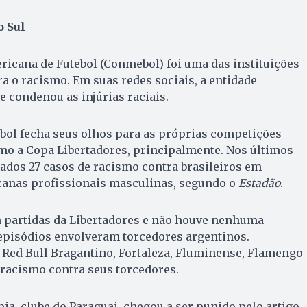
 Sul
icana de Futebol (Conmebol) foi uma das instituições
a o racismo. Em suas redes sociais, a entidade
 e condenou as injúrias raciais.
bol fecha seus olhos para as próprias competições
mo a Copa Libertadores, principalmente. Nos últimos
rados 27 casos de racismo contra brasileiros em
anas profissionais masculinas, segundo o
Estadão
.
m partidas da Libertadores e não houve nenhuma
1 episódios envolveram torcedores argentinos.
 Red Bull Bragantino, Fortaleza, Fluminense, Flamengo
 racismo contra seus torcedores.
ia, clube do Paraguai, chegou a ser punido pelo artigo