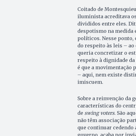
Coitado de Montesquieu 
iluminista acreditava o
divididos entre eles. D
despotismo na medida e
políticos. Nesse ponto, 
do respeito às leis – a
queria concretizar o es
respeito à dignidade da
é que a movimentação p
– aqui, nem existe dist
imiscuem.
Sobre a reinvenção da g
características do cen
de
swing voters
. São aqu
não têm associação parti
que continuar cedendo 
governo, acaba por invi