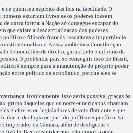
e de quem leu espírito das leis na faculdade. O
s homens estariam livres se os poderes fossem
ito de outra forma: a Nação só consegue escapar do
m que existe a descentralização dos poderes
o político e filósofo francês ressaltava a importância
o constitucionalismo. Nossa ambiciosa Constituição
tado democrático de direito, garantindo o mínimo de
 pessoa. O problema, para se conseguir isso no Brasil,
olítica é sempre para a manutenção do próprio poder
inção entre político ou econômico, porque eles se
overnança, ironicamente, isso seria possível graças às
trão, grupo daqueles que os norte-americanos chamam
eles eleitores ou legisladores de voto flutuante e que
cular a ideologia ou partido político específico. Só
ao imperador da Câmara, além de desfigurar o
abilizá-lo. Basta recordar que, não importa quão