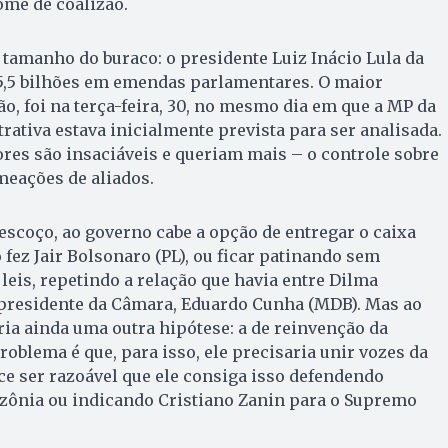
me de coalizão.
o tamanho do buraco: o presidente Luiz Inácio Lula da
$ 5,5 bilhões em emendas parlamentares. O maior
ão, foi na terça-feira, 30, no mesmo dia em que a MP da
rativa estava inicialmente prevista para ser analisada.
res são insaciáveis e queriam mais – o controle sobre
eações de aliados.
scoço, ao governo cabe a opção de entregar o caixa
fez Jair Bolsonaro (PL), ou ficar patinando sem
leis, repetindo a relação que havia entre Dilma
o presidente da Câmara, Eduardo Cunha (MDB). Mas ao
ia ainda uma outra hipótese: a de reinvenção da
roblema é que, para isso, ele precisaria unir vozes da
e ser razoável que ele consiga isso defendendo
azônia ou indicando Cristiano Zanin para o Supremo