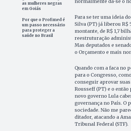
normalmente dá-se o no
as mulheres negras
em Goiás
Para se ter uma ideia d
Por que o Profimed é
Silva (PT) já liberou R
um passo necessário
para proteger a
montante, de R$ 1,7 bilh
saúde no Brasil
reestruturação administ
Mas deputados e senado
o Orçamento e mais nom
Quando com a faca no pe
para o Congresso, como 
conseguir aprovar suas 
Rousseff (PT) e o entã
novo governo Lula caber
governança no País. O p
sociedade. Não me parec
ditador, atacando a Am
Tribunal Federal (STF).