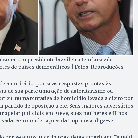
lsonaro: o presidente brasileiro tem buscado
ntes de países democráticos | Fotos: Reproduções
de autoritário, por suas respostas prontas às
iu de sua parte uma ação de autoritarismo ou
rreu, numa tentativa de homicídio levada a efeito por
 partido de oposição a ele. Seus maiores adversários
atropelar policiais em greve, suas mulheres e filhos
sada. Sem condenações da imprensa, diga-se.
do por se aproximar do presidente americano Donald