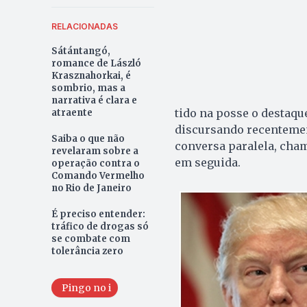
RELACIONADAS
Sátántangó,
romance de László
Krasznahorkai, é
sombrio, mas a
narrativa é clara e
tido na posse o destaqu
atraente
discursando recentemen
Saiba o que não
conversa paralela, cha
revelaram sobre a
em seguida.
operação contra o
Comando Vermelho
no Rio de Janeiro
É preciso entender:
tráfico de drogas só
se combate com
tolerância zero
Pingo no i