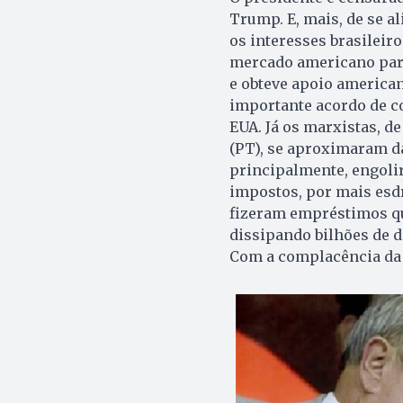
Trump. E, mais, de se a
os interesses brasileir
mercado americano para
e obteve apoio american
importante acordo de c
EUA. Já os marxistas, d
(PT), se aproximaram da
principalmente, engoli
impostos, por mais esd
fizeram empréstimos qu
dissipando bilhões de d
Com a complacência da