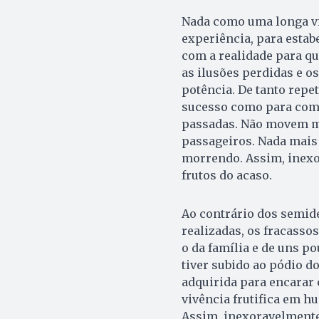
Nada como uma longa vi
experiência, para estab
com a realidade para qu
as ilusões perdidas e o
potência. De tanto repe
sucesso como para com 
passadas. Não movem m
passageiros. Nada mais
morrendo. Assim, ine
frutos do acaso.
Ao contrário dos semid
realizadas, os fracasso
o da família e de uns p
tiver subido ao pódio d
adquirida para encarar 
vivência frutifica em hu
Assim, inexoravelment