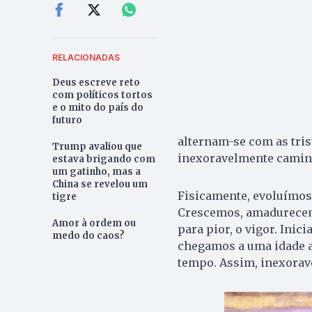
RELACIONADAS
Deus escreve reto
com políticos tortos
e o mito do país do
futuro
alternam-se com as tris
Trump avaliou que
inexoravelmente camin
estava brigando com
um gatinho, mas a
China se revelou um
Fisicamente, evoluímos d
tigre
Crescemos, amadurecem
Amor à ordem ou
para pior, o vigor. Ini
medo do caos?
chegamos a uma idade a
tempo. Assim, inexora