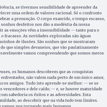
vência, se tivermos sensibilidade de apreender da
elecer uma ordem de valores racional. Só o confronto
ebrar a presunção. O corpo exaurido, o tempo escasso,
s sonhos desfeitos nos dão a modéstia da nossa
tir as emoções vêm a insensibilidade — tanto para o
o fracasso. As novidades exploradas são águas
oinhos de ilusões. São sonhos que se mostraram
 do que simples devaneios, que vão paulatinamente
xoravelmente vamos compreendendo que somos meros
euses, os humanos descobrem que as conquistas
s enfrentados, não valem nada perto de um único amor,
oucos amigos. Tudo isto aprende-se melhor: — se se
os vencedores e dele caído; — e, se houver maturidade
com sabedoria os êxitos e as adversidades. Esta
mildade, ao descobrir que na vida tudo tem limites.
e vamos nos tornando mais humanos.