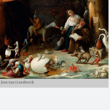
 Joos van Craesbeeck