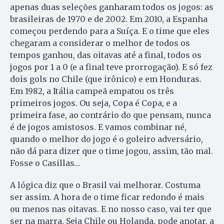
apenas duas seleções ganharam todos os jogos: as
brasileiras de 1970 e de 2002. Em 2010, a Espanha
começou perdendo para a Suíça. E o time que eles
chegaram a considerar o melhor de todos os
tempos ganhou, das oitavas até a final, todos os
jogos por 1 a 0 (e a final teve prorrogação). E só fez
dois gols no Chile (que irônico) e em Honduras.
Em 1982, a Itália campeã empatou os três
primeiros jogos. Ou seja, Copa é Copa, e a
primeira fase, ao contrário do que pensam, nunca
é de jogos amistosos. E vamos combinar né,
quando o melhor do jogo é o goleiro adversário,
não dá para dizer que o time jogou, assim, tão mal.
Fosse o Casillas…
A lógica diz que o Brasil vai melhorar. Costuma
ser assim. A hora de o time ficar redondo é mais
ou menos nas oitavas. E no nosso caso, vai ter que
ser na marra. Seja Chile ou Holanda, pode anotar, a