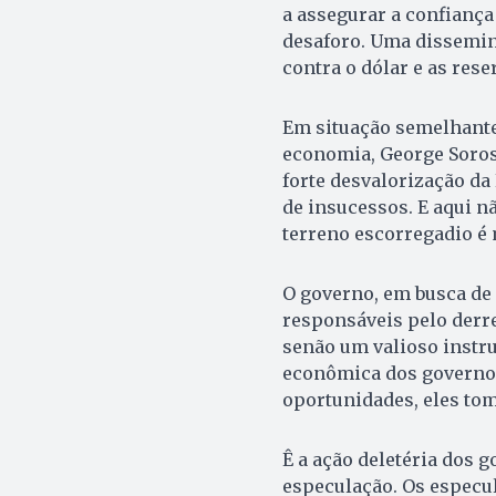
a assegurar a confianç
desaforo. Uma dissemi
contra o dólar e as res
Em situação semelhante
economia, George Soros 
forte desvalorização da
de insucessos. E aqui nã
terreno escorregadio é 
O governo, em busca de
responsáveis pelo derre
senão um valioso instr
econômica dos governos
oportunidades, eles tom
Ê a ação deletéria dos 
especulação. Os especul