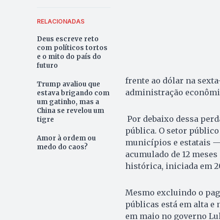
RELACIONADAS
Deus escreve reto
com políticos tortos
e o mito do país do
futuro
frente ao dólar na sexta
Trump avaliou que
administração econômic
estava brigando com
um gatinho, mas a
China se revelou um
Por debaixo dessa perda
tigre
pública. O setor públic
Amor à ordem ou
municípios e estatais — 
medo do caos?
acumulado de 12 meses a
histórica, iniciada em 2
Mesmo excluindo o paga
públicas está em alta e
em maio no governo Lul