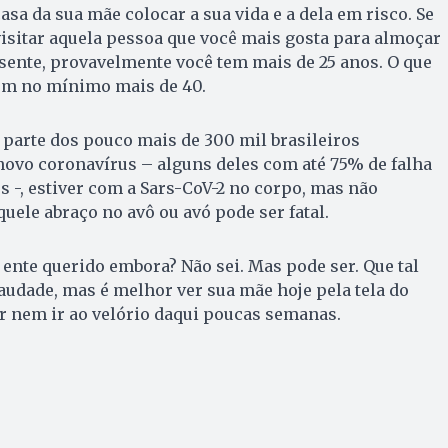
 casa da sua mãe colocar a sua vida e a dela em risco. Se
 visitar aquela pessoa que você mais gosta para almoçar
sente, provavelmente você tem mais de 25 anos. O que
tem no mínimo mais de 40.
z parte dos pouco mais de 300 mil brasileiros
novo coronavírus – alguns deles com até 75% de falha
s -, estiver com a Sars-CoV-2 no corpo, mas não
uele abraço no avô ou avó pode ser fatal.
 ente querido embora? Não sei. Mas pode ser. Que tal
á saudade, mas é melhor ver sua mãe hoje pela tela do
r nem ir ao velório daqui poucas semanas.