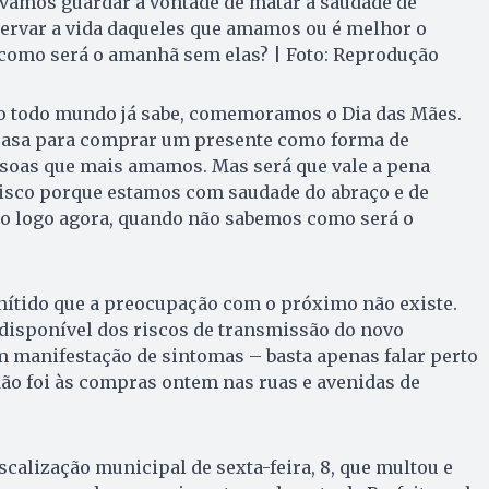
: vamos guardar a vontade de matar a saudade de
ervar a vida daqueles que amamos ou é melhor o
 como será o amanhã sem elas? | Foto: Reprodução
o todo mundo já sabe, comemoramos o Dia das Mães.
casa para comprar um presente como forma de
soas que mais amamos. Mas será que vale a pena
risco porque estamos com saudade do abraço e de
o logo agora, quando não sabemos como será o
 nítido que a preocupação com o próximo não existe.
disponível dos riscos de transmissão do novo
manifestação de sintomas – basta apenas falar perto
ão foi às compras ontem nas ruas e avenidas de
scalização municipal de sexta-feira, 8, que multou e