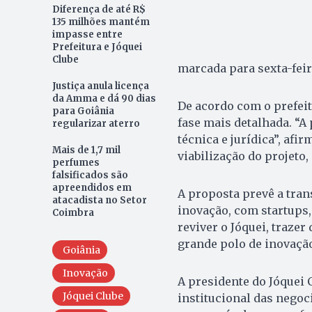
Diferença de até R$
135 milhões mantém
impasse entre
Prefeitura e Jóquei
Clube
marcada para sexta-feira
Justiça anula licença
da Amma e dá 90 dias
De acordo com o prefeit
para Goiânia
fase mais detalhada. “A
regularizar aterro
técnica e jurídica”, afi
Mais de 1,7 mil
viabilização do projeto
perfumes
falsificados são
apreendidos em
A proposta prevê a tra
atacadista no Setor
inovação, com startups,
Coimbra
reviver o Jóquei, trazer 
grande polo de inovação”
Goiânia
Inovação
A presidente do Jóquei 
Jóquei Clube
institucional das negoc