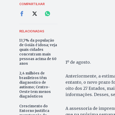
COMPARTILHAR
RELACIONADAS
13,7% da população
de Goiás é idosa; veja
quais cidades
concentram mais
pessoas acima de 60
1º de agosto.
anos
2,4 milhões de
Anteriormente, a estima
brasileiros têm
entanto, o novo prazo fo
diagnostico de
autismo; Centro-
oito dos 27 Estados, ma
Oeste tem menos
informações. Desses, se
diagnósticos
Crescimento do
A assessoria de imprens
Entorno justifica
que na próxima semana,