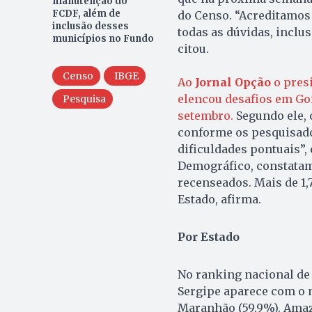
manutenção do
FCDF, além de
do Censo. “Acreditamos
inclusão desses
todas as dúvidas, inclu
municípios no Fundo
citou.
Censo
IBGE
Ao
Jornal Opção
o presi
elencou desafios em Go
Pesquisa
setembro.
Segundo ele, 
conforme os pesquisado
dificuldades pontuais”,
Demográfico, constatam
recenseados. Mais de 1
Estado, afirma.
Por Estado
No ranking nacional de 
Sergipe aparece com o m
Maranhão (59,9%). Amazo