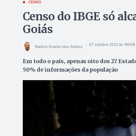
CENSO
Censo do IBGE só alc
Goiás
27 outubro 2022 às 16h08
Nielton Soares dos Santos
Em todo o país, apenas oito dos 27 Estad
50% de informações da população