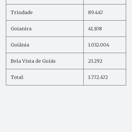
Trindade
89.447
Goianira
41.108
Goiânia
1.032.004
Bela Vista de Goiás
23.292
Total:
1.772.472