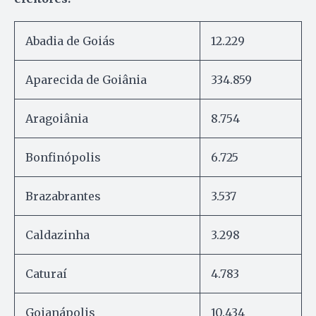
Abadia de Goiás
12.229
Aparecida de Goiânia
334.859
Aragoiânia
8.754
Bonfinópolis
6.725
Brazabrantes
3.537
Caldazinha
3.298
Caturaí
4.783
Goianápolis
10.434