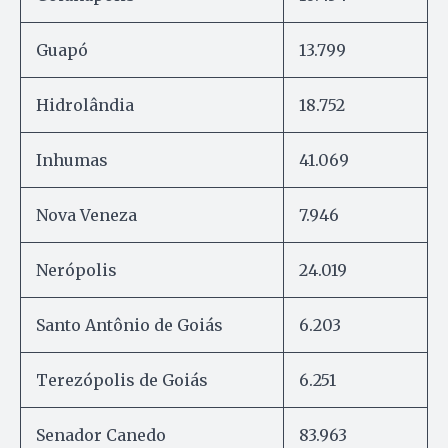
Guapó
13.799
Hidrolândia
18.752
Inhumas
41.069
Nova Veneza
7.946
Nerópolis
24.019
Santo Antônio de Goiás
6.203
Terezópolis de Goiás
6.251
Senador Canedo
83.963