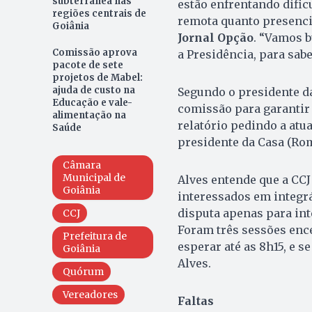
subterrânea nas
estão enfrentando dific
regiões centrais de
remota quanto presencia
Goiânia
Jornal Opção
. “Vamos b
Comissão aprova
a Presidência, para sabe
pacote de sete
projetos de Mabel:
ajuda de custo na
Segundo o presidente da
Educação e vale-
comissão para garantir
alimentação na
relatório pedindo a atu
Saúde
presidente da Casa (Rom
Câmara
Municipal de
Alves entende que a CCJ
Goiânia
interessados em integr
disputa apenas para int
CCJ
Foram três sessões ence
Prefeitura de
esperar até as 8h15, e 
Goiânia
Alves.
Quórum
Vereadores
Faltas