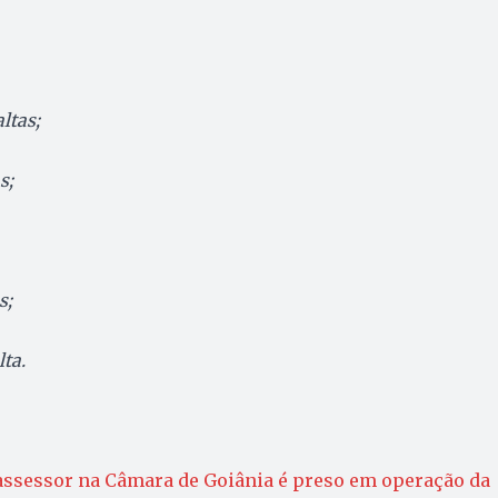
ltas;
s;
s;
ta.
 assessor na Câmara de Goiânia é preso em operação da