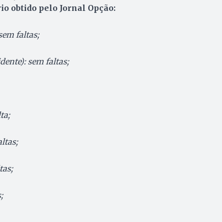
io obtido pelo Jornal Opção:
sem faltas;
dente): sem faltas;
ta;
ltas;
tas;
;