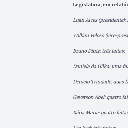
Legislatura, em relatór
Luan Alves (presidente): 
Willian Veloso (vice-presi
Bruno Diniz: três faltas;
Daniela da Gilka: uma fal
Denício Trindade: duas fa
Geverson Abel: quatro fal
Kátia Maria: quatro faltas
Léo José: três faltas;