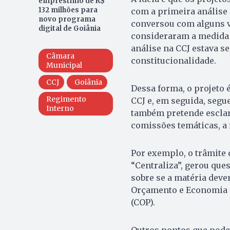
empréstimo de R$
132 milhões para
com a primeira análise
novo programa
conversou com alguns ve
digital de Goiânia
consideraram a medida p
análise na CCJ estava se
Câmara
constitucionalidade.
Municipal
CCJ
Goiânia
Dessa forma, o projeto 
Regimento
CCJ e, em seguida, segu
Interno
também pretende esclar
comissões temáticas, a 
Por exemplo, o trâmite 
“Centraliza”, gerou qu
sobre se a matéria dev
Orçamento e Economia (
(COP).
Outros pontos que pode