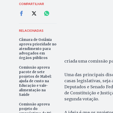
COMPARTILHAR
RELACIONADAS
Câmara de Goiânia
aprova prioridade no
atendimento para
advogados em
órgãos públicos
criada uma comissão pa
Comissão aprova
pacote de sete
Uma das principais disc
projetos de Mabel:
casas legislativas, seja
ajuda de custo na
Educação e vale-
Deputados e Senado Fed
alimentação na
de Constituição e Justiç
Saúde
segunda votação.
Comissão aprova
projeto do
A ideia é que os projet