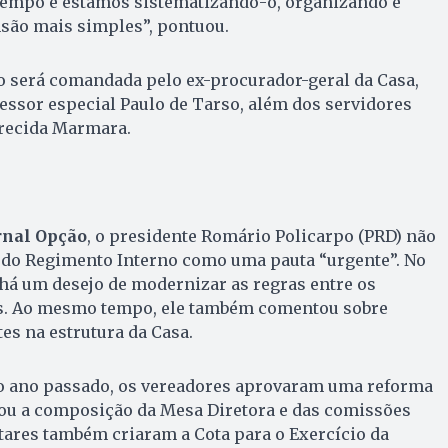
 tempo e estamos sistematizando-o, organizando e
ão mais simples”, pontuou.
o será comandada pelo ex-procurador-geral da Casa,
essor especial Paulo de Tarso, além dos servidores
recida Marmara.
rnal Opção
, o presidente Romário Policarpo (PRD) não
o do Regimento Interno como uma pauta “urgente”. No
 há um desejo de modernizar as regras entre os
s. Ao mesmo tempo, ele também comentou sobre
es na estrutura da Casa.
do ano passado, os vereadores aprovaram uma reforma
rou a composição da Mesa Diretora e das comissões
tares também criaram a Cota para o Exercício da