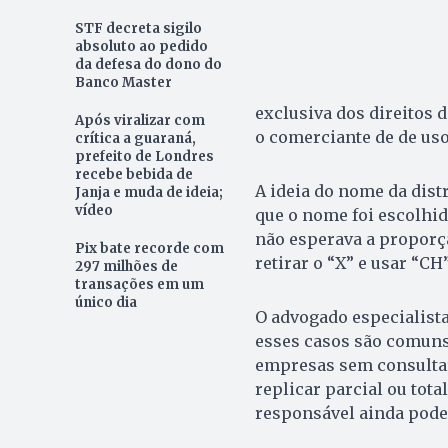
STF decreta sigilo
absoluto ao pedido
da defesa do dono do
Banco Master
exclusiva dos direitos d
Após viralizar com
o comerciante de de uso
crítica a guaraná,
prefeito de Londres
recebe bebida de
A ideia do nome da dist
Janja e muda de ideia;
vídeo
que o nome foi escolhid
não esperava a proporçã
Pix bate recorde com
retirar o “X” e usar “CH
297 milhões de
transações em um
único dia
O advogado especialista
esses casos são comuns
empresas sem consultar
replicar parcial ou tot
responsável ainda pode