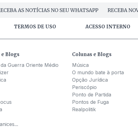
ECEBA AS NOTÍCIAS NO SEU WHATSAPP
RECEBA NOV
TERMOS DE USO
ACESSO INTERNO
 e Blogs
Colunas e Blogs
 da Guerra Oriente Médio
Música
izer
O mundo bate à porta
ica
Opção Jurídica
Periscópio
Ponto de Partida
Pocus
Pontos de Fuga
a
Realpolitik
nices...