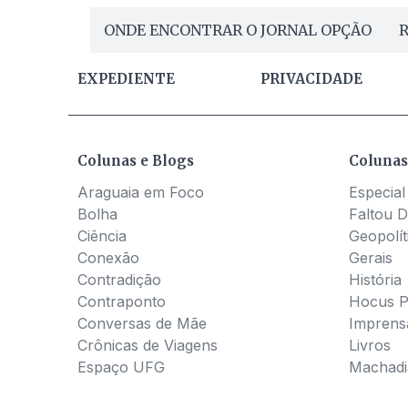
ONDE ENCONTRAR O JORNAL OPÇÃO
R
EXPEDIENTE
PRIVACIDADE
Colunas e Blogs
Colunas
Araguaia em Foco
Especial
Bolha
Faltou D
Ciência
Geopolít
Conexão
Gerais
Contradição
História
Contraponto
Hocus 
Conversas de Mãe
Imprens
Crônicas de Viagens
Livros
Espaço UFG
Machadia