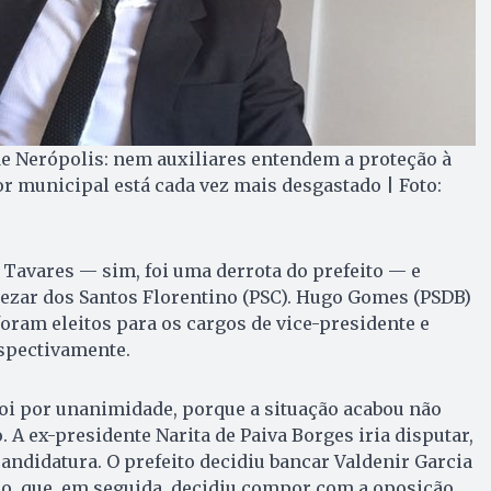
 de Nerópolis: nem auxiliares entendem a proteção à
r municipal está cada vez mais desgastado | Foto:
 Tavares — sim, foi uma derrota do prefeito — e
Cezar dos Santos Florentino (PSC). Hugo Gomes (PSDB)
foram eleitos para os cargos de vice-presidente e
espectivamente.
 foi por unanimidade, porque a situação acabou não
 A ex-presidente Narita de Paiva Borges iria disputar,
candidatura. O prefeito decidiu bancar Valdenir Garcia
ão, que, em seguida, decidiu compor com a oposição.