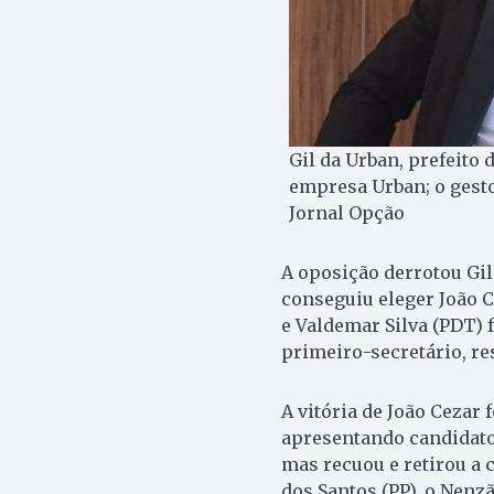
Gil da Urban, prefeito
empresa Urban; o gesto
Jornal Opção
A oposição derrotou Gil
conseguiu eleger João 
e Valdemar Silva (PDT) 
primeiro-secretário, r
A vitória de João Cezar
apresentando candidato.
mas recuou e retirou a 
dos Santos (PP), o Nenz