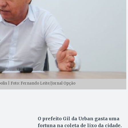
polis | Foto: Fernando Leite/Jornal Opção
O prefeito Gil da Urban gasta uma
fortuna na coleta de lixo da cidade.