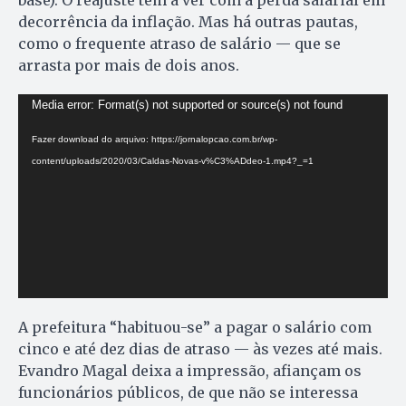
base). O reajuste tem a ver com a perda salarial em
decorrência da inflação. Mas há outras pautas,
como o frequente atraso de salário — que se
arrasta por mais de dois anos.
Tocador
Media error: Format(s) not supported or source(s) not found
de
Fazer download do arquivo: https://jornalopcao.com.br/wp-
vídeo
content/uploads/2020/03/Caldas-Novas-v%C3%ADdeo-1.mp4?_=1
A prefeitura “habituou-se” a pagar o salário com
cinco e até dez dias de atraso — às vezes até mais.
Evandro Magal deixa a impressão, afiançam os
funcionários públicos, de que não se interessa