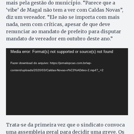
mais pela gestão do município. “Parece que a
‘vibe’ de Magal não tem a ver com Caldas Novas”,
diz um vereador. “Ele não se importa com mais
nada, nem com críticas, apesar de que deve
renunciar ao mandato de prefeito para disputar
mandato de vereador em outubro deste ano.”
Tocador
Media error: Format(s) not supported or source(s) not found
de
Fazer download do arquivo: https://jornalopcao.com.br/wp-
vídeo
content/uploads/2020/03/Caldas-Novas-v%C3%ADdeo-2.mp4?_=2
Trata-se da primeira vez que o sindicato convoca
uma assembleia geral para decidir uma greve. Os