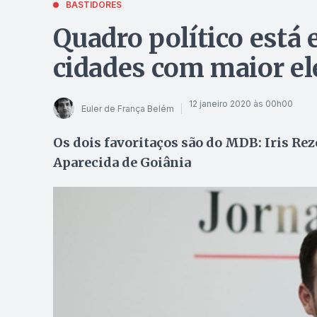
BASTIDORES
Quadro político está
cidades com maior el
12 janeiro 2020 às 00h00
Euler de França Belém
Os dois favoritaços são do MDB: Iris R
Aparecida de Goiânia