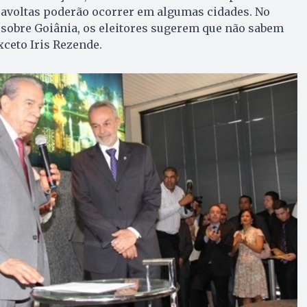
iravoltas poderão ocorrer em algumas cidades. No
obre Goiânia, os eleitores sugerem que não sabem
xceto Iris Rezende.