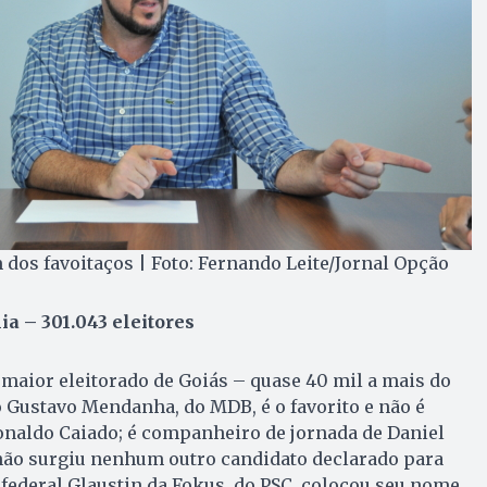
os favoitaços | Foto: Fernando Leite/Jornal Opção
ia – 301.043 eleitores
maior eleitorado de Goiás – quase 40 mil a mais do
o Gustavo Mendanha, do MDB, é o favorito e não é
onaldo Caiado; é companheiro de jornada de Daniel
 não surgiu nenhum outro candidato declarado para
 federal Glaustin da Fokus, do PSC, colocou seu nome,