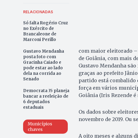
RELACIONADAS
Só falta Rogério Cruz
no Exército de
Brancaleone de
Marconi Perillo
com maior eleitorado – 
Gustavo Mendanha
posta foto com
de Goiânia, com mais de
Gracinha Caiado e
Gustavo Mendanha são f
pode estar ao lado
graças ao prefeito Jânio
dela na corrida ao
Senado
partido está combalido
força em vários municíp
Democrata 35 planeja
Goiânia (Iris Rezende é 
bancar a reeleição de
6 deputados
estaduais
Os dados sobre eleitore
novembro de 2019. Ou se
Municípios
chaves
A oito meses e alguns di