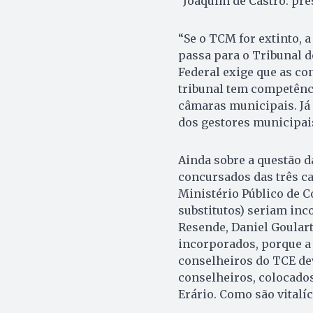
Joaquim de Castro: pre
“Se o TCM for extinto, 
passa para o Tribunal d
Federal exige que as co
tribunal tem competênci
câmaras municipais. Já
dos gestores municipais
Ainda sobre a questão d
concursados das três c
Ministério Público de C
substitutos) seriam inc
Resende, Daniel Goulart
incorporados, porque a 
conselheiros do TCE dev
conselheiros, colocado
Erário. Como são vitalí