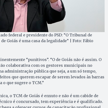
ado federal e presidente do PSD: “O Tribunal de
de Goiás é uma casa da legalidade” | Foto: Fábio
inentemente “punitivos”. “O de Goiás não é assim. O
o colaborativa com os gestores municipais no
ma administração pública que seja, a um só tempo,
refeitos que querem escapar de serem levados às barras
ca o que sugere o TCM.”
nica, o TCM de Goiás é enxuto e não é um cabide de
cnico é concursado, tem experiência e é qualificado.
chega a oferecer cursos de capacitação profissional