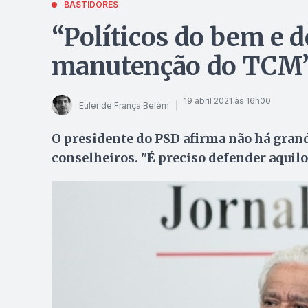
BASTIDORES
“Políticos do bem e 
manutenção do TCM”,
19 abril 2021 às 16h00
Euler de França Belém
O presidente do PSD afirma não há grand
conselheiros. "É preciso defender aqui