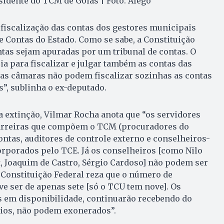
sidente do TCM de Goiás | Foto: Alego
a fiscalização das contas dos gestores municipais
e Contas do Estado. Como se sabe, a Constituição
ntas sejam apuradas por um tribunal de contas. O
a para fiscalizar e julgar também as contas das
 as câmaras não podem fiscalizar sozinhas as contas
”, sublinha o ex-deputado.
a extinção, Vilmar Rocha anota que “os servidores
arreiras que compõem o TCM (procuradores do
ontas, auditores de controle externo e conselheiros-
orporados pelo TCE. Já os conselheiros [como Nilo
, Joaquim de Castro, Sérgio Cardoso] não podem ser
Constituição Federal reza que o número de
e ser de apenas sete [só o TCU tem nove]. Os
s em disponibilidade, continuarão recebendo do
cios, não podem exonerados”.