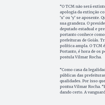
“O TCM não será extinto
apologia da extinção co
‘x’ ou ‘y’ se aposente
sua grandeza. O preside
deputado estadual e pr
portanto conhece como p
prefeituras de Goiás. T
política ampla. O TCM é 
Portanto, é hora de os 
postula Vilmar Rocha.
“Como casa da legalidad
públicas das prefeitura
qualidades. Por isso q
pontua Vilmar Rocha. “P
dando certo. A vanguard