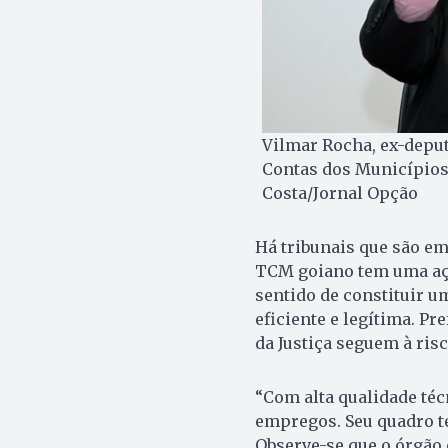
Vilmar Rocha, ex-deput
Contas dos Municípios 
Costa/Jornal Opção
Há tribunais que são em
TCM goiano tem uma açã
sentido de constituir u
eficiente e legítima. P
da Justiça seguem à ris
“Com alta qualidade téc
empregos. Seu quadro té
Observe-se que o órgão 