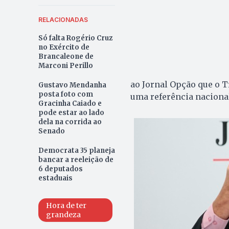
RELACIONADAS
Só falta Rogério Cruz
no Exército de
Brancaleone de
Marconi Perillo
ao Jornal Opção que o T
Gustavo Mendanha
posta foto com
uma referência nacional
Gracinha Caiado e
pode estar ao lado
dela na corrida ao
Senado
Democrata 35 planeja
bancar a reeleição de
6 deputados
estaduais
Hora de ter
grandeza