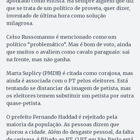
apontado como elitista. Há sempre alguém que diz
que se trata de um político de proveta, quer dizer,
inventado de última hora como solução
milagrosa.
Celso Russomanno é mencionado como um
político “problemático”. Mas é bom de voto, ainda
que muitos o avaliem como cavalo paraguaio: sai
na frente, mas não ganha.
Marta Suplicy (PMDB) é citada como corajosa, mas
ainda é associada com o PT pelos eleitores. Está
tentando se distanciar da imagem de petista, mas
os eleitores temem substituir um petista por outra
quase-petista.
O prefeito Fernando Haddad é rejeitado pela
maioria da população. As pessoas dizem que
piorou a cidade. Além do desgaste pessoal, da falta
de carisma, é filiado ao PT. O PT em São Paulo está