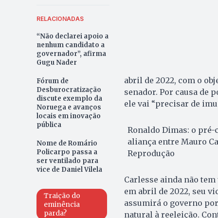
RELACIONADAS
“Não declarei apoio a
nenhum candidato a
governador”, afirma
Gugu Nader
abril de 2022, com o ob
Fórum de
Desburocratização
senador. Por causa de p
discute exemplo da
ele vai “precisar de im
Noruega e avanços
locais em inovação
pública
Ronaldo Dimas: o pré-
aliança entre Mauro Ca
Nome de Romário
Policarpo passa a
Reprodução
ser ventilado para
vice de Daniel Vilela
Carlesse ainda não tem 
em abril de 2022, seu vi
Traição do
assumirá o governo por 
eminência
parda?
natural à reeleição. Co