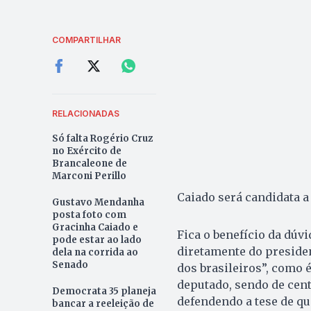
COMPARTILHAR
RELACIONADAS
Só falta Rogério Cruz
no Exército de
Brancaleone de
Marconi Perillo
Caiado será candidata a
Gustavo Mendanha
posta foto com
Gracinha Caiado e
Fica o benefício da dúv
pode estar ao lado
diretamente do preside
dela na corrida ao
Senado
dos brasileiros”, como 
deputado, sendo de cent
Democrata 35 planeja
defendendo a tese de que
bancar a reeleição de