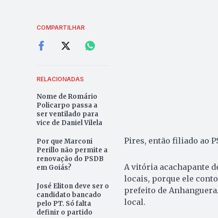
COMPARTILHAR
RELACIONADAS
Nome de Romário
Policarpo passa a
ser ventilado para
vice de Daniel Vilela
Pires, então filiado a
Por que Marconi
Perillo não permite a
renovação do PSDB
A vitória acachapante d
em Goiás?
locais, porque ele cont
José Eliton deve ser o
prefeito de Anhanguera.
candidato bancado
local.
pelo PT. Só falta
definir o partido