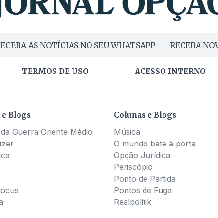
ECEBA AS NOTÍCIAS NO SEU WHATSAPP
RECEBA NOV
TERMOS DE USO
ACESSO INTERNO
 e Blogs
Colunas e Blogs
 da Guerra Oriente Médio
Música
izer
O mundo bate à porta
ica
Opção Jurídica
Periscópio
Ponto de Partida
Pocus
Pontos de Fuga
a
Realpolitik