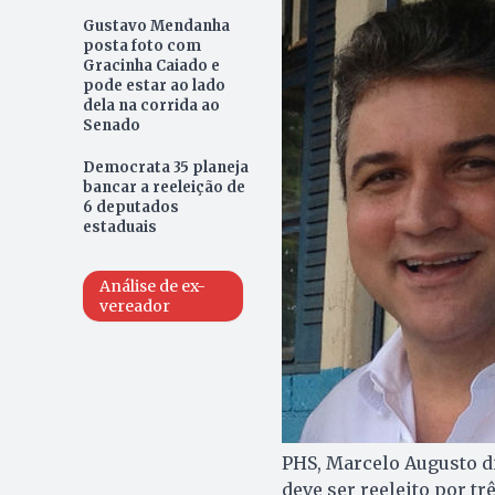
Gustavo Mendanha
posta foto com
Gracinha Caiado e
pode estar ao lado
dela na corrida ao
Senado
Democrata 35 planeja
bancar a reeleição de
6 deputados
estaduais
Análise de ex-
vereador
PHS, Marcelo Augusto d
deve ser reeleito por t