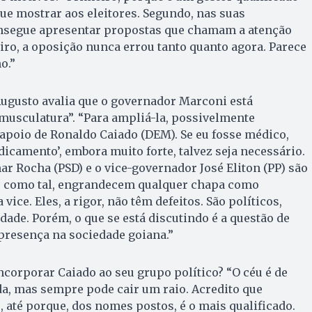
ue mostrar aos eleitores. Segundo, nas suas
segue apresentar propostas que chamam a atenção
eiro, a oposição nunca errou tanto quanto agora. Parece
o.”
gusto avalia que o governador Marconi está
musculatura”. “Para ampliá-la, possivelmente
apoio de Ronaldo Caiado (DEM). Se eu fosse médico,
dicamento’, embora muito forte, talvez seja necessário.
ar Rocha (PSD) e o vice-governador José Eliton (PP) são
 e, como tal, engrandecem qualquer chapa como
vice. Eles, a rigor, não têm defeitos. São políticos,
dade. Porém, o que se está discutindo é a questão de
presença na sociedade goiana.”
corporar Caiado ao seu grupo político? “O céu é de
da, mas sempre pode cair um raio. Acredito que
, até porque, dos nomes postos, é o mais qualificado.