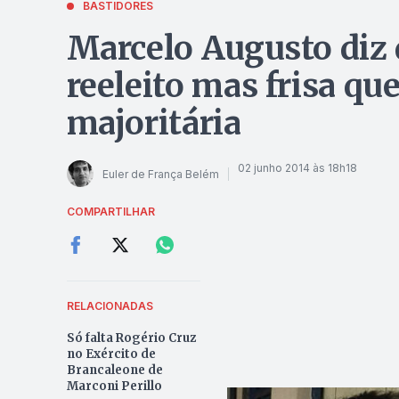
BASTIDORES
Marcelo Augusto diz 
reeleito mas frisa qu
majoritária
02 junho 2014 às 18h18
Euler de França Belém
COMPARTILHAR
RELACIONADAS
Só falta Rogério Cruz
no Exército de
Brancaleone de
Marconi Perillo