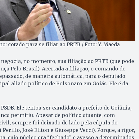
: cotado para se filiar ao PRTB / Foto: Y. Maeda
 negocia, no momento, sua filiação ao PRTB (que pode
ça Pelo Brasil). Acertada a filiação, o comando do
epassado, de maneira automática, para o deputado
ipal aliado político de Bolsonaro em Goiás. Ele é da
 PSDB. Ele tentou ser candidato a prefeito de Goiânia,
nca permitiu. Apesar de político atuante, com
ivil, sempre foi deixado de lado pela cúpula do
 Perillo, José Eliton e Giuseppe Vecci). Porque, a rigor,
na, cujo núcleo era “fechado” e avesso a determinados