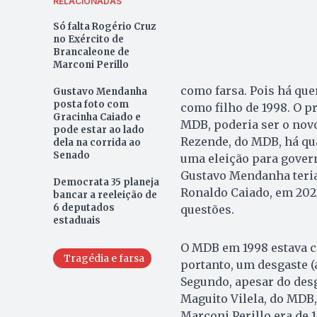
RELACIONADAS
Só falta Rogério Cruz
no Exército de
Brancaleone de
Marconi Perillo
como farsa. Pois há qu
Gustavo Mendanha
posta foto com
como filho de 1998. O p
Gracinha Caiado e
MDB, poderia ser o novo
pode estar ao lado
Rezende, do MDB, há qu
dela na corrida ao
Senado
uma eleição para govern
Gustavo Mendanha teria
Democrata 35 planeja
Ronaldo Caiado, em 202
bancar a reeleição de
6 deputados
questões.
estaduais
O MDB em 1998 estava c
Tragédia e farsa
portanto, um desgaste (
Segundo, apesar do desg
Maguito Vilela, do MDB,
Marconi Perillo era de 1