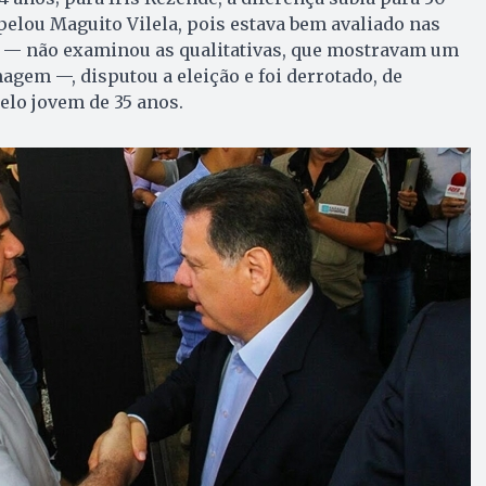
opelou Maguito Vilela, pois estava bem avaliado nas
s — não examinou as qualitativas, que mostravam um
gem —, disputou a eleição e foi derrotado, de
elo jovem de 35 anos.