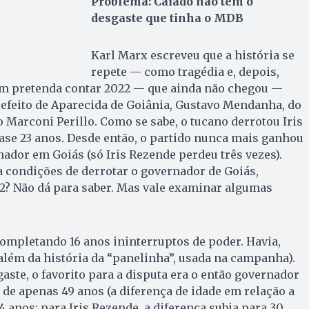
Problema: Caiado não tem o
desgaste que tinha o MDB
Karl Marx escreveu que a história se
repete — como tragédia e, depois,
em pretenda contar 2022 — que ainda não chegou —
refeito de Aparecida de Goiânia, Gustavo Mendanha, do
 Marconi Perillo. Como se sabe, o tucano derrotou Iris
ase 23 anos. Desde então, o partido nunca mais ganhou
ador em Goiás (só Iris Rezende perdeu três vezes).
 condições de derrotar o governador de Goiás,
2? Não dá para saber. Mas vale examinar algumas
ompletando 16 anos ininterruptos de poder. Havia,
além da história da “panelinha”, usada na campanha).
aste, o favorito para a disputa era o então governador
 de apenas 49 anos (a diferença de idade em relação a
4 anos; para Iris Rezende, a diferença subia para 30