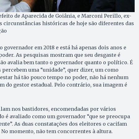
eito de Aparecida de Goiânia, e Marconi Perillo, ex-
s circunstâncias históricas de hoje são diferentes das
ção
to governador em 2018 e está há apenas dois anos e
poder. As pesquisas mostram que seu desgaste é
o avalia bem tanto o governador quanto o político. É
es percebem uma “unidade”, quer dizer, um como
r estar há tão pouco tempo no poder, não há nenhum
 do gestor estadual. Pelo contrário, sua imagem é
ulam nos bastidores, encomendadas por vários
ado é avaliado como um governador “que se preocupa
ente”. As duas constatações dos eleitores o cacifam
. No momento, não tem concorrentes à altura.