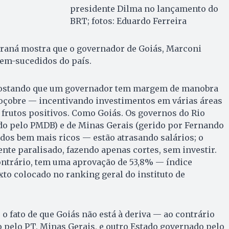
presidente Dilma no lançamento do
BRT; fotos: Eduardo Ferreira
araná mostra que o governador de Goiás, Marconi
bem-sucedidos do país.
apostando que um governador tem margem de manobra
soçobre — incentivando investimentos em várias áreas
 frutos positivos. Como Goiás. Os governos do Rio
do pelo PMDB) e de Minas Gerais (gerido por Fernando
dos bem mais ricos — estão atrasando salários; o
nte paralisado, fazendo apenas cortes, sem investir.
ontrário, tem uma aprovação de 53,8% — índice
xto colocado no ranking geral do instituto de
 o fato de que Goiás não está à deriva — ao contrário
 pelo PT, Minas Gerais, e outro Estado governado pelo