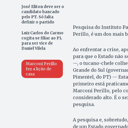
José Eliton deve ser o
candidato bancado
pelo PT. Só falta
definir o partido
Pesquisa do Instituto P
Luiz Carlos do Carmo
Perillo, é um dos mais 
cogita se filiar ao PL
para ser vice de
Daniel Vilela
Ao enfrentar a crise, 
para que o Estado não 
—, o tucano-chefe colhe
Marconi Perillo
fez a lição de
Grande do Sul (governa
casa
Pimentel, do PT) — Esta
primeiro está praticame
Marconi Perillo, pelo c
considerado alto. É o se
pesquisa.
A pesquisa e, sobretudo,
de um Estado governado