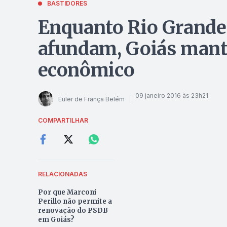
BASTIDORES
Enquanto Rio Grande 
afundam, Goiás mant
econômico
09 janeiro 2016 às 23h21
Euler de França Belém
COMPARTILHAR
RELACIONADAS
Por que Marconi
Perillo não permite a
renovação do PSDB
em Goiás?